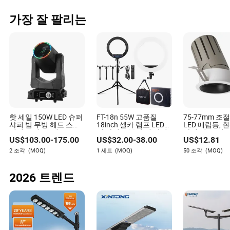
가장 잘 팔리는
핫 세일 150W LED 슈퍼
FT-18n 55W 고품질
75-77mm 조
샤피 빔 무빙 헤드 스테
18inch 셀카 램프 LED
LED 매립등, 
이지 조명 DJ 디스코 클
링 라이트 뷰티 링 라이
라커 링, 조명 
US$
103.00
-
175.00
US$
32.00
-
38.00
US$
12.81
럽 웨딩 극장 교회 쇼 이
트와 삼각대 3 동영상 촬
현대적인 인테
벤트 링
영용 전화 거치대
한 쉬운 설치
2 조각
(MOQ)
1 세트
(MOQ)
50 조각
(MOQ)
2026 트렌드