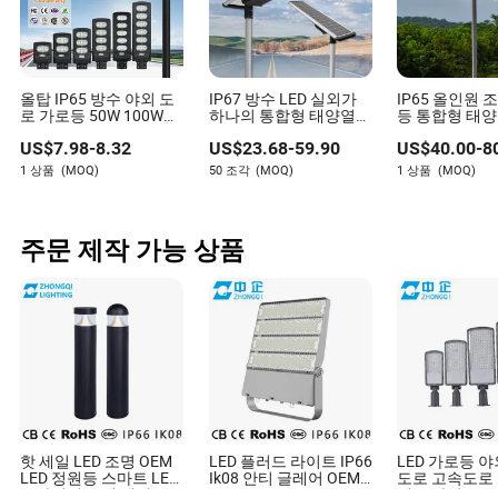
올탑 IP65 방수 야외 도
IP67 방수 LED 실외가
IP65 올인원 
로 가로등 50W 100W
하나의 통합형 태양열
등 통합형 태양
150W 200W ABS 태양
안에 있습니다 패널 파
등
US$
7.98
-
8.32
US$
23.68
-
59.90
US$
40.00
-
8
광 태양광 가로등 올인
워 스트리트 로드 가든
원 통합 모션 센서 태양
라이트
1 상품
(MOQ)
50 조각
(MOQ)
1 상품
(MOQ)
광 LED 가로등
주문 제작 가능 상품
핫 세일 LED 조명 OEM
LED 플러드 라이트 IP66
LED 가로등 
LED 정원등 스마트 LED
Ik08 안티 글레어 OEM
도로 고속도로 
드라이버 모션 센서
200W 300W 600W
역 주차장 50W