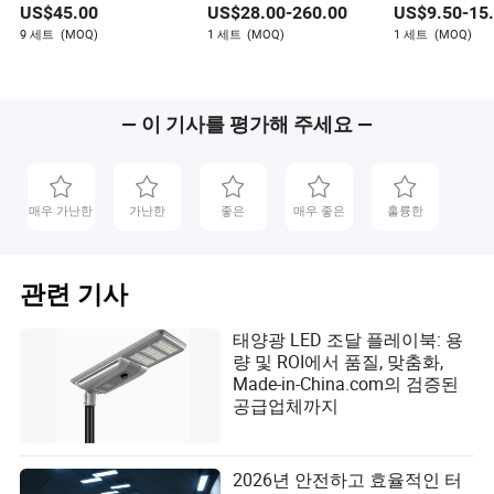
US$
45.00
US$
28.00
-
260.00
US$
9.50
-
15
IP66 방수 CE RoHS 태
1000W 와트 LED 스포
150W 와트 공
양광 야외 조명
트라이트 스타디움 라이
LED-조명 램
9 세트
(MOQ)
1 세트
(MOQ)
1 세트
(MOQ)
트 하이 마스트 라이트
태양광 카메라 
테니스 코트 프로젝터
원
스포츠 조명 야외 CE
— 이 기사를 평가해 주세요 —
매우 가난한
가난한
좋은
매우 좋은
훌륭한
관련 기사
태양광 LED 조달 플레이북: 용
량 및 ROI에서 품질, 맞춤화,
Made-in-China.com의 검증된
공급업체까지
2026년 안전하고 효율적인 터