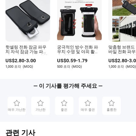
핫셀링 전화 잠금 파우
궁극적인 방수 전화 파
맞춤형 브랜드 
치 자석 잠금 가능 파우
우치 수영 및 야외 활동
바일 전화 파우
치 도난 방지 파우치 학
을 위한
라 잠금 기능이
US$
2.80
-
3.00
US$
0.59
-
1.79
US$
2.80
-
3.
교용 잠금 가능 전화 파
대폰 보안 자석
우치
학교용
1,000 조각
(MOQ)
500 조각
(MOQ)
1,000 조각
(MOQ)
— 이 기사를 평가해 주세요 —
매우 가난한
가난한
좋은
매우 좋은
훌륭한
관련 기사