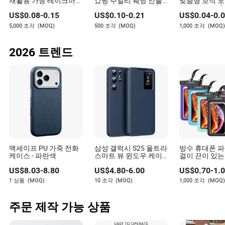
재활용 가능 테이크아웃
쇼핑 주얼리 웨딩 선물
맞춤형 보석 포
포장 패스트푸드 크라프
카톤 핸들 크래프트 천
니 세련된 결혼
US$
0.08
-
0.15
US$
0.10
-
0.21
US$
0.04
-
0.
트 종이 가방 음식 배달
종이 쇼핑 포장 토트 작
품 가방 핑크 
용
은 선물 리본 닫힌 배송
장품 가방
5,000 조각
(MOQ)
500 조각
(MOQ)
1,000 조각
(MOQ)
의류 가방
2026 트렌드
맥세이프 PU 가죽 전화
삼성 갤럭시 S25 울트라
방수 휴대폰 파
케이스 - 파란색
스마트 뷰 윈도우 케이
걸이 끈이 있는
스 가죽 전화 커버
라이백 케이스 
US$
8.03
-
8.80
US$
4.80
-
6.00
US$
0.70
-
1.
삼성용 대형 방
홀더
1 상품
(MOQ)
10 조각
(MOQ)
1,000 조각
(MOQ)
주문 제작 가능 상품