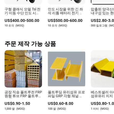
다.
구형 클래식 모델 Tsl 전
인도 시장을 위한 긴 좌
압출된 양극산
기 이동 수단 인도 시장
석 리튬 배터리 전기 스
내구성 있는 
용
쿠터
알루미늄 주방
US$
400.00
-
500.00
US$
500.00
-
600.00
US$
2.80
-
3.
도어 프로파일,
색상 양극산화 
10 조각
(MOQ)
10 조각
(MOQ)
300 킬로그램
(M
상, 인도 시장
주문 제작 가능 상품
공장 직송 풀트루전 FRP
풀트루딩 유리섬유 프로
베스트셀러 아
원형 튜브 FRP 풀트루전
파일 GRP 각형 채널 튜
섬유유리 지지
빔 풀트루전 유리섬유
브 경량 절연 구조 프로
내구성 FRP 
US$
0.90
-
1.50
US$
0.60
-
8.00
US$
0.80
-
1.
프로파일
파일
파일 프리캐스
구성 요소용
1,000 쌀
(MOQ)
100 쌀
(MOQ)
1 미터
(MOQ)