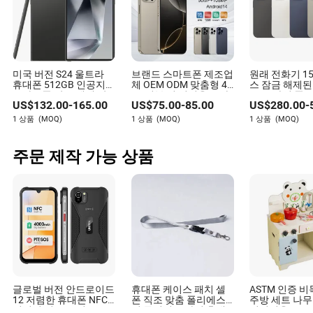
미국 버전 S24 울트라
브랜드 스마트폰 제조업
원래 전화기 15
휴대폰 512GB 인공지능
체 OEM ODM 맞춤형 4G
스 잠금 해제된
스마트폰 잠금 해제 안
5g 정부 및 기업용 모바
5g 모바일 폰
US$
132.00
-
165.00
US$
75.00
-
85.00
US$
280.00
-
드로이드 모바일 폰
일 폰
1 상품
(MOQ)
1 상품
(MOQ)
1 상품
(MOQ)
주문 제작 가능 상품
글로벌 버전 안드로이드
휴대폰 케이스 패치 셀
ASTM 인증 
12 저렴한 휴대폰 NFC
폰 직조 맞춤 폴리에스
주방 세트 나무
리더기 및 SOS 버튼 포
터 목걸이 모바일 휴대
어린이용