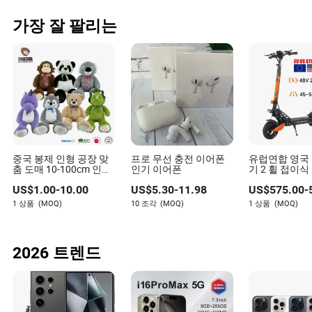
가장 잘 팔리는
중국 봉제 인형 공장 맞
프로 무선 충전 이어폰
유럽연합 영국 
춤 도매 10-100cm 인기
인기 이어폰
기 2 휠 접이식
럭셔리 부드러운 애완동
쿠터 48V21ah
US$
1.00
-
10.00
US$
5.30
-
11.98
US$
575.00
-
물 공룡 팬더 원숭이 나
모터 10" 오프
무늘보 거대한 동물 테
자전거 스쿠터
1 상품
(MOQ)
10 조각
(MOQ)
1 상품
(MOQ)
디베어 플러시 장난감
접이식 이동 수
아기용
전기 스쿠터 
2026 트렌드