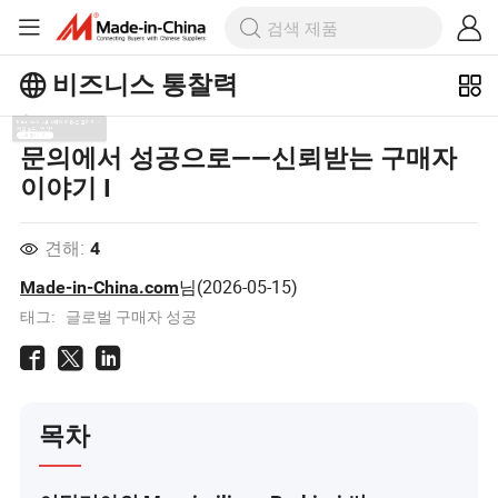
비즈니스 통찰력
Business Insights에서 더 많은 인기 기
문의에서 성공으로——신뢰받는 구매자
사를 살펴보세요!
이야기 I
더 많이보기
견해:
4
님(
2026-05-15
)
Made-in-China.com
태그:
글로벌 구매자 성공
목차