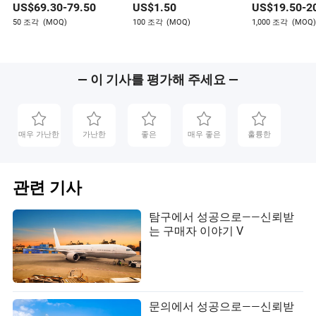
US$
69.30
-
79.50
US$
1.50
US$
19.50
-
2
함
폰
50 조각
(MOQ)
100 조각
(MOQ)
1,000 조각
(MOQ)
— 이 기사를 평가해 주세요 —
매우 가난한
가난한
좋은
매우 좋은
훌륭한
관련 기사
탐구에서 성공으로——신뢰받
는 구매자 이야기 V
문의에서 성공으로——신뢰받