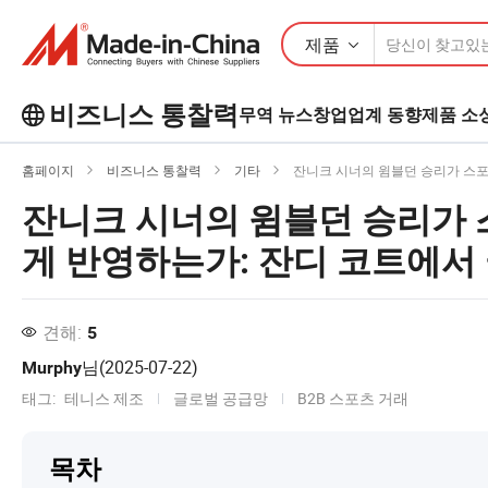
제품
비즈니스 통찰력
무역 뉴스
창업
업계 동향
제품 소
Business Insights에서 더 많은 인기 기
홈페이지
비즈니스 통찰력
기타
잔니크 시너의 윔블던 승리가 스포
사를 살펴보세요!
잔니크 시너의 윔블던 승리가 
더 많이보기
게 반영하는가: 잔디 코트에서
견해:
5
님(
2025-07-22
)
Murphy
태그:
테니스 제조
글로벌 공급망
B2B 스포츠 거래
목차