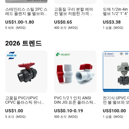
스테인리스 스틸 2PC 스
고품질 구리 분할 에어
도매 1/2in-4i
레드 플랜지 볼 밸브와
컨 밸브 저렴한 가격 에
밸브 1/2" 1" 4
PTFE
어컨용 무료 샘플 제공
성 산업용 브론
US$
1.00
-
1.80
US$
0.65
US$
3.38
Cw617n UL 
동 가스 차단 
5 세트
(MOQ)
400 조각
(MOQ)
1 상품
(MOQ)
트 볼 밸브 가스
2026 트렌드
고품질 PVC/UPVC
PVC 1/2 1 인치 ANSI
전기식 UPVC
CPVC 플라스틱 유니언
DIN JIS 표준 플라스틱
언 볼 밸브와 
볼 밸브 플랜지 연결 기
CPVC UPVC ODM OEM
기 온/오프 플
US$
1.00
US$
0.10
-
0.19
US$
100.00
능
Sch40 Sch80 물 공급용
디 산업용 수처
나비 긴 손잡이 컴팩트
학 유량 제어 
5 조각
(MOQ)
500 조각
(MOQ)
1 상품
(MOQ)
소켓 스레드 제어 볼 밸
브