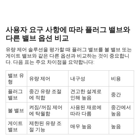
사용자 요구 사항에 따라 플러그 밸브와
다른 밸브 옵션 비교
유량 제어 솔루션을 평가할 때 플러그 밸브를 볼 밸브 또는
게이트 밸브와 같은 다른 옵션과 비교하는 것이 중요합니
다. 다음 표는 주요 차이점을 요약합니다:
밸브 유
유량 제어
내구성
비용
형
플러그
중간 유량 조절
견고한 설계로
중간
밸브
에 적합
인해 높음
켜짐/꺼짐 제어
사용된 재료에
중간에서
볼 밸브
에 탁월함
따라 다름
높음
게이트
제한된 유량 조
매우 높음
높음
밸브
절 기능