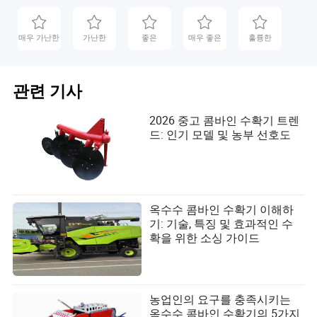
매우 가난한
가난한
좋은
매우 좋은
훌륭한
관련 기사
2026 중고 콤바인 수확기 트렌
드: 인기 모델 및 농부 선호도
옥수수 콤바인 수확기 이해하
기: 기술, 특징 및 효과적인 수
확을 위한 소싱 가이드
농업인의 요구를 충족시키는
옥수수 콤바인 수확기의 5가지