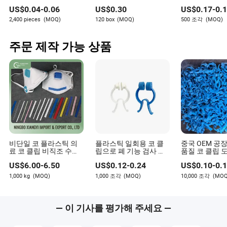
도브테일 클립 사무실
식 종이 클립 문구용, 12
니즘
US$
0.04
-
0.06
US$
0.30
US$
0.17
-
0.
및 학교용
개 한 박스
2,400 pieces
(MOQ)
120 box
(MOQ)
500 조각
(MOQ)
주문 제작 가능 상품
비단일 코 플라스틱 의
플라스틱 일회용 코 클
중국 OEM 공장
료 코 클립 비직조 수술
립으로 폐 기능 검사 및
품질 코 클립 
마스크용
코피 멈춤용
US$
6.00
-
6.50
US$
0.12
-
0.24
US$
0.10
-
0.
1,000 kg
(MOQ)
1,000 조각
(MOQ)
10,000 조각
(MOQ
— 이 기사를 평가해 주세요 —