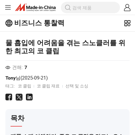
비즈니스 통찰력
Business Insights에서 더 많은 인기 기
사를 살펴보세요!
물 흡입에 어려움을 겪는 스노클러를 위
더 많이보기
한 최고의 코 클립
견해:
7
님(
2025-09-21
)
Tony
태그:
코 클립
코 클립 재료
선택 및 소싱
목차