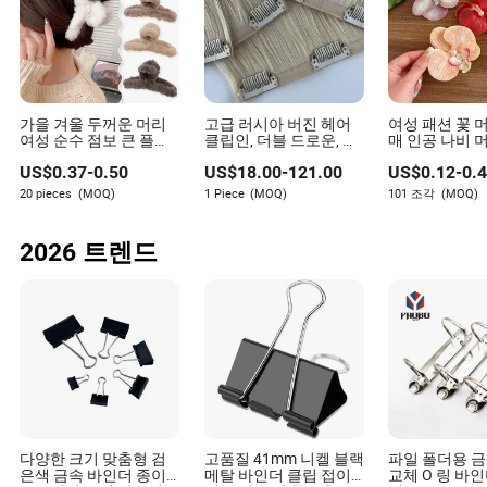
가을 겨울 두꺼운 머리
고급 러시아 버진 헤어
여성 패션 꽃 
여성 순수 점보 큰 플러
클립인, 더블 드로운, 헤
매 인공 나비 
시 헤어 클립
어스타일 제작에 적합
액세서리 클립
US$
0.37
-
0.50
US$
18.00
-
121.00
US$
0.12
-
0.
한, 100% 진짜 인간 머리
카락
20 pieces
(MOQ)
1 Piece
(MOQ)
101 조각
(MOQ)
2026 트렌드
다양한 크기 맞춤형 검
고품질 41mm 니켈 블랙
파일 폴더용 금
은색 금속 바인더 종이
메탈 바인더 클립 접이
교체 O 링 바