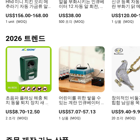
Hhd 미니 치킨 오리 메
알을 부화시키는 인큐베
신규 등록 자동 
추라기 자동 가금류 알
이터 12 자동 알 회전, 자
란 부화기 닭 
부화기 1000
동 습도 및 온도 조절 기
부화 소형
US$
156.00
-
168.00
US$
38.00
US$
120.00
-
능이 있는 알 인큐베이
터, 360 닭, 거위, 비둘기,
1 unit
(MOQ)
500 조각
(MOQ)
1 상품
(MOQ)
메추라기, 오리 부화를
위한 온도 보기
2026 트렌드
초음파 플래싱 해충 퇴
어린이를 위한 쌓을 수
창의적인 비둘
치 동물 퇴치 장치 새 개
있는 계란 인큐베이터 -
힙합 남성용 목
고양이 여우 사슴 쥐 비
닭, 오리, 거위, 비둘기,
르콘 투톤 힙스
US$
8.70
-
12.50
US$
57.07
-
57.13
US$
9.40
-
9.
둘기 담비 너구리 토끼
앵무새를 위한 투명한
목걸이 보석
펠리컨 퇴치기 정원용
완전 자동 해처
2 조각
(MOQ)
1 상품
(MOQ)
20 조각
(MOQ)