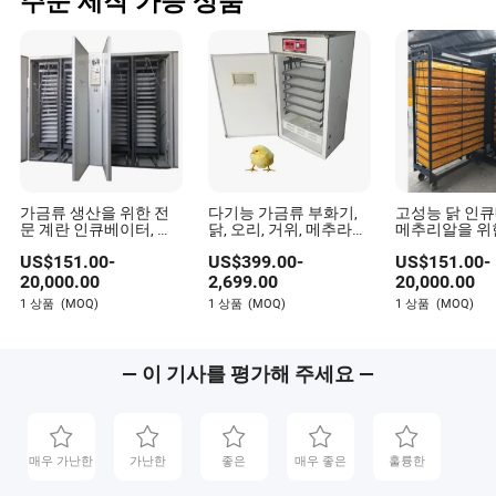
주문 제작 가능 상품
가금류 생산을 위한 전
다기능 가금류 부화기,
고성능 닭 인
문 계란 인큐베이터, 내
닭, 오리, 거위, 메추라기
메추리알을 위
장된 습도 조절 기능 포
용 범용 알 부화기
제어 패널
US$
151.00
-
US$
399.00
-
US$
151.00
-
함
20,000.00
2,699.00
20,000.00
1 상품
(MOQ)
1 상품
(MOQ)
1 상품
(MOQ)
— 이 기사를 평가해 주세요 —
매우 가난한
가난한
좋은
매우 좋은
훌륭한