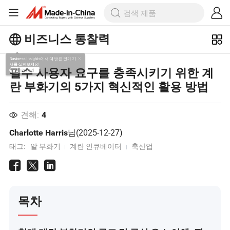
비즈니스 통찰력
Business Insights에서 더 많은 인기 기
필수 사용자 요구를 충족시키기 위한 계
사를 살펴보세요!
란 부화기의 5가지 혁신적인 활용 방법
더 많이보기
견해:
4
님(
2025-12-27
)
Charlotte Harris
태그:
알 부화기
계란 인큐베이터
축산업
목차