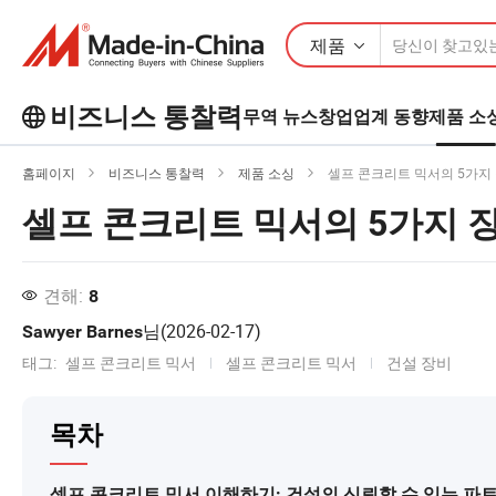
제품
비즈니스 통찰력
무역 뉴스
창업
업계 동향
제품 소
Business Insights에서 더 많은 인기 기
홈페이지
비즈니스 통찰력
제품 소싱
셀프 콘크리트 믹서의 5가지 
사를 살펴보세요!
더 많이보기
셀프 콘크리트 믹서의 5가지 장
견해:
8
님(
2026-02-17
)
Sawyer Barnes
태그:
셀프 콘크리트 믹서
셀프 콘크리트 믹서
건설 장비
목차
셀프 콘크리트 믹서 이해하기: 건설의 신뢰할 수 있는 파