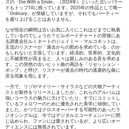
ズの「Die With a Smile」（2024年）といった古いバラー
ドもトップ10に残っています。2025年の作品として唯一
「Ordinary」が突破していますが、それでもパーティー
を盛り上げることはありません。
なぜ現在の瞬間は古いお気に入りにこれほどまでに執着
しているのでしょうか？ビルボードチャートの背後にあ
る調査会社ルミネートのジェイミー・マルコネットは、
主流のリスナーが「過去からの慰めを求めている」のか
もしれないと主張しています。経済的、世界的、文化的
に不確実性が高まると、人々は親しみのある音を求めま
す。この突然の古いヒット曲の再訪を「リセッション・
ポップ」と呼び、リスナーが過去の時代の逃避的な曲に
戻る現象を指します。
一方で、リゾやマイリー・サイラスなどの大物アーティ
ストが新作をリリースしましたが、これらのアルバムは
強いコーラスの魅力に欠けていたり、すでにコミットし
ているフォロワーのために優先された美学に傾倒してい
ました。かつてはクロスオーバーする可能性のあったラ
ジオシングルは、今ではデジタルエコーチェンバーに閉
じ込められ、ファンには愛されているが、より広いオー
ディエンスには無視されています。