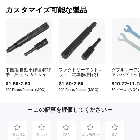
ョンされます。かつて人々が同じ燃えるようなヒットに
集まった場所では、今ではパーティーホストが数十年と
カスタマイズ可能な製品
ジャンルを組み合わせた「夏の雰囲気」ミックスを循環
させるかもしれません。その結果、共同のアンセムが減
り、リスニングが断片化します。
一般的に、デジタルプラットフォームが各リスナーにパ
ーソナライズされたサウンドトラックを提供するにつれ
て、1つのシングル曲がすべての人を団結させる可能性は
低くなります。発見はこれまで以上に広がっています
が、皮肉なことに、それは単一の夏のヒットの時代が終
わりつつあることを意味します。人々はもはや同じチャ
中国製 自動車修理 特殊
ファクトリーアウトレ
ダブルオープ
ンネルに依存しておらず、普遍的なゲートキーパーがい
手工具 カム カムシャフ
ット自動車修理特別ハ
ァンハブナッ
ト クランクシャフト ロ
ンドツールカムカムシ
スパナ ラン
ないため、「どこにでもいる」感覚を再現するのは難し
$
1.50
-
2.50
$
1.50
-
2.50
$
10.77
-
11.2
ッキングピン タイミン
ャフトクランクシャフ
レンジローバ
いです。
グツール ランドローバ
トロッキングピンタイ
ツ Tdv6 デ
200 Piece/Pieces
(MOQ)
200 Piece/Pieces
(MOQ)
50 ピース
(MOQ)
ー ディフェンダー ディ
ミングツールランドロ
ー 3
これは必ずしも悪いことなのでしょうか？一部のリスナ
スカバリー用
ーバーディフェンダー
およびディスカバリー
ーは、単一のアンセムの専制から解放されたと感じてい
II用
— この記事を評価してください —
ます。しかし、自然発生的な団結、曲が日常生活を突き
破り、季節の共有シンボルになる方法を懐かしむのは難
しいです。
非常に貧し
貧しい
良い
とても良い
優秀
い