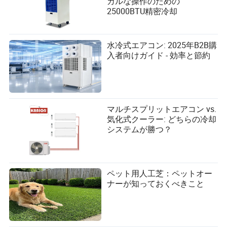
カルな操作のための
2025年に「夏の歌」がないとき、何かが失われるのでし
25000BTU精密冷却
ょうか？その答えを考えるために、そのような曲が提供
するものを考えてみましょう：一時的なモノカルチャ
ー、多様性の中での一瞬の団結感。すべてのバーベキュ
水冷式エアコン: 2025年B2B購
ー、店舗、またはUberの乗車で同じリフレインが流れる
入者向けガイド - 効率と節約
でしょう。断片化されたデジタル風景の中で、その一体
感は希少に感じられます。
一部の批評家は、その不在がモノカルチャー時代の終わ
りを示していると主張します。各リスナーは今や自分の
マルチスプリットエアコン vs.
夏の体験をカスタマイズし、プレイリスト、バイラルな
気化式クーラー: どちらの冷却
瞬間、ディープカットからお気に入りを組み合わせてい
システムが勝つ？
ます。欠けているのは偶然の、共有された喜びです。曲
が見知らぬ人々をダンスフロアや世代を超えて結びつけ
ることです。
これをポジティブな発展と見る人もいます。もはや一つ
ペット用人工芝：ペットオー
のジャンル、一つの人口統計、一つのラジオ局がすべて
ナーが知っておくべきこと
のトーンを設定するわけではありません。代わりに、何
百、何千もの「個人的な夏の歌」が咲くことができま
す。音楽においても文化においても、断片化は多様性を
意味することができます—より多くの味、より多くの選