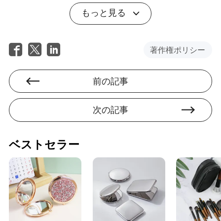
もっと見る
著作権ポリシー
前の記事
次の記事
ストリーミング、ソーシャルメディ
ア、そして夏のヒットの発見方法の変
化
ベストセラー
このスローダウンを引き起こしているのは何でしょう
か？その答えを見つけるためには、オーディエンスが音
楽を見つける方法がどのように変わったかを認識するこ
とが重要です。ラジオやMTVがヒットを一斉に放送して
王冠を授ける時代は終わりました。今や音楽の発見は、
アルゴリズム駆動のプレイリスト、TikTokでのバイラリ
ティ、個人的にキュレーションされた「For You」フィー