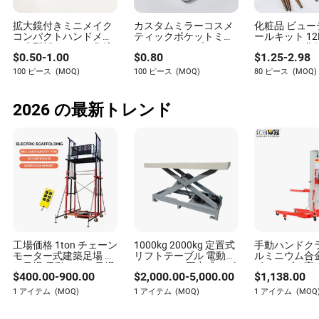
ドの混沌とした広がりです。
拡大鏡付きミニメイク
カスタムミラーコスメ
化粧品 ビュ
コンパクトハンドメタ
ティックポケットミラ
ールキット 12
それがどのように展開されるかを見てみましょう。かつ
ル小型折りたたみ化粧
ーメイクアップツール
ハンドルの化
て新しいシングルのための王者であったトップ40ラジオ
$
0.50
-
1.00
$
0.80
$
1.25
-
2.98
ポケットミラー
昇華金属コンパクトミ
セット 顔用 
は、毎年小さく、年齢層の高いリスナー層にしか届かな
ラー
アイシャドウ
100 ピース
(MOQ)
100 ピース
(MOQ)
80 ピース
(MOQ)
くなっています。一方、アーティストを一夜にしてスタ
ーに押し上げる可能性のあった深夜番組やメガイベント
2026 の最新トレンド
は、ストリーミング時代にはそれほど中心的ではありま
せん。これらの大きな主流プラットフォームがないと、
潜在的な曲でさえ、すべての人に浸透するのに苦労しま
す。
そしてTikTokがあります。時にはバイラルヒットの金鉱
ですが、チャートトップの「夏の歌」を生み出す保証は
ありません。トラックが何百万ものビデオを引き起こす
こともあります（最近の例としてPinkPantheressの
「Illegal」）。しかし、そのバイラリティが必ずしも持続
工場価格 1ton チェーン
1000kg 2000kg 定置式
手動ハンドク
的なチャート支配につながるわけではありません。実
モーター式建築足場 吊
リフトテーブル 電動ス
ルミニウム合
際、TikTokで世界的に有名な曲が、ストリーミングのリ
り足場 電動リフト足場
カイラフト 固定式シザ
ポータブル高
$
400.00
-
900.00
$
2,000.00
-
5,000.00
$
1,138.00
ワイヤレスリモコン付
ーリフティングプラッ
能なリフティ
ーダーボードではほとんど見えないこともあります。
き
トフォーム 電動油圧リ
ットフォーム
1 アイテム
(MOQ)
1 アイテム
(MOQ)
1 アイテム
(MOQ
フトテーブル
プレイリストは瞬間ではなくムードによってキュレーシ