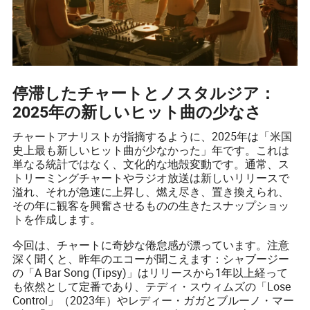
停滞したチャートとノスタルジア：
2025年の新しいヒット曲の少なさ
チャートアナリストが指摘するように、2025年は「米国
史上最も新しいヒット曲が少なかった」年です。これは
単なる統計ではなく、文化的な地殻変動です。通常、ス
トリーミングチャートやラジオ放送は新しいリリースで
溢れ、それが急速に上昇し、燃え尽き、置き換えられ、
その年に観客を興奮させるものの生きたスナップショッ
トを作成します。
今回は、チャートに奇妙な倦怠感が漂っています。注意
深く聞くと、昨年のエコーが聞こえます：シャブージー
の「A Bar Song (Tipsy)」はリリースから1年以上経って
も依然として定番であり、テディ・スウィムズの「Lose
Control」（2023年）やレディー・ガガとブルーノ・マー