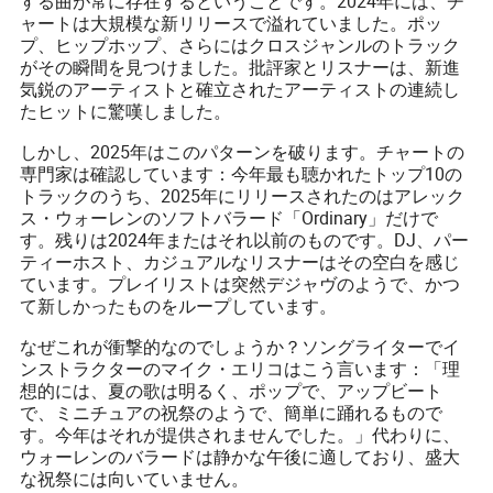
する曲が常に存在するということです。2024年には、チ
ャートは大規模な新リリースで溢れていました。ポッ
プ、ヒップホップ、さらにはクロスジャンルのトラック
がその瞬間を見つけました。批評家とリスナーは、新進
気鋭のアーティストと確立されたアーティストの連続し
たヒットに驚嘆しました。
しかし、2025年はこのパターンを破ります。チャートの
専門家は確認しています：今年最も聴かれたトップ10の
トラックのうち、2025年にリリースされたのはアレック
ス・ウォーレンのソフトバラード「Ordinary」だけで
す。残りは2024年またはそれ以前のものです。DJ、パー
ティーホスト、カジュアルなリスナーはその空白を感じ
ています。プレイリストは突然デジャヴのようで、かつ
て新しかったものをループしています。
なぜこれが衝撃的なのでしょうか？ソングライターでイ
ンストラクターのマイク・エリコはこう言います：「理
想的には、夏の歌は明るく、ポップで、アップビート
で、ミニチュアの祝祭のようで、簡単に踊れるもので
す。今年はそれが提供されませんでした。」代わりに、
ウォーレンのバラードは静かな午後に適しており、盛大
な祝祭には向いていません。