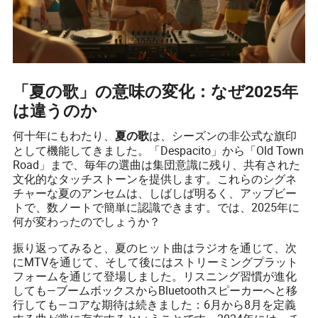
「夏の歌」の意味の変化：なぜ2025年
は違うのか
何十年にもわたり、
は、シーズンの非公式な旗印
夏の歌
として機能してきました。「Despacito」から「Old Town
Road」まで、毎年の選曲は集団意識に残り、共有された
文化的なタッチストーンを提供します。これらのシグネ
チャーな夏のアンセムは、しばしば明るく、アップビー
トで、数ノートで簡単に認識できます。では、2025年に
何が変わったのでしょうか？
振り返ってみると、夏のヒット曲はラジオを通じて、次
にMTVを通じて、そして後にはストリーミングプラット
フォームを通じて登場しました。リスニング習慣が進化
しても—ブームボックスからBluetoothスピーカーへと移
行しても—コアな期待は続きました：6月から8月を定義