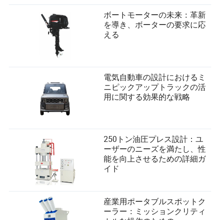
サウンドトラックの影響力の高まりは、夏を定義するヒ
ットがまだ起こり得ることを示していますが、そのオー
ボートモーターの未来：革新
ディエンスは非常に地域的であったり、グローバルであ
を導き、ボーターの要求に応
っても分散している可能性があります。
える
特に強い「ファン文化」を持つジャンルの一部は、スタ
ンドアロンのポップシングルではなく、アルバムやコン
セプトリリースに焦点を当てています。大衆市場を狙う
電気自動車の設計におけるミ
のではなく、アーティストは専念したニッチを育て、忠
ニピックアップトラックの活
誠心を深めていますが、特定のトラックがすべてのエア
用に関する効果的な戦略
ウェーブやプレイリストを支配する可能性は低くなりま
す。
すべては新しいモデルを指し示しています：ジャンル特
有、地域に限定、またはファン主導の成功であり、全国
250トン油圧プレス設計：ユ
的または国際的な「夏の歌」ではありません。ルールは
ーザーのニーズを満たし、性
変わりました。成功はもはや遍在性で測られるのではな
能を向上させるための詳細ガ
く、アーティストやレーベルにとって最も重要なニッチ
イド
でのエンゲージメントの深さで測られます。
夏の歌がないとき、それは文化的に何
産業用ポータブルスポットク
を意味するのか？
ーラー：ミッションクリティ