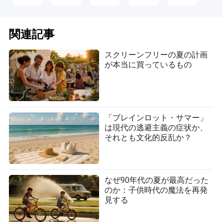
関連記事
スクリーンフリーの夏の計画
が本当に買っているもの
「ブレインロット・サマー」
グローバルな変動とジャンルトレン
は現代の逃避主義の症状か、
ド：なぜあるスタイルが突破するのか
それとも文化的反乱か？
米国で主流の夏のヒットが消えつつある一方で、すべて
のジャンルや地域がその干ばつを経験しているわけでは
ありません。実際、音楽業界の一部のコーナーは繁栄し
なぜ90年代の夏が最高だった
ています。
のか：子供時代の魔法を再発
見する
カントリー、クリスチャン、そして特定の国際的なスタ
イルは、記録的なエンゲージメントを見せており、古い
チャートトレンドを打ち破ることがよくあります。「ク