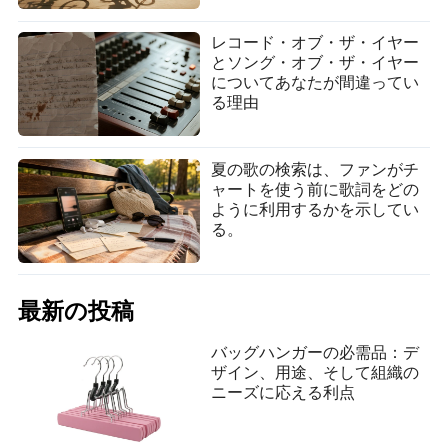
リスチャンは現在最もストリーミングされているジャン
ルです」とMarconetteは言い、Brandon LakeとJelly Roll
レコード・オブ・ザ・イヤー
の「Hard Fought Hallelujah」のようなクロスジャンルお
とソング・オブ・ザ・イヤー
よびクロスオーディエンスの成功例を指摘しています。
についてあなたが間違ってい
これらのリスナーは、伝統的にラジオからストリーミン
る理由
グへの移行が遅いですが、新しいリリースを受け入れ、
それらをジャンルのアンセムに変えています。
夏の歌の検索は、ファンがチ
対照的に、ポップとヒップホップは、2024年以前のリリ
ャートを使う前に歌詞をどの
ースに引き寄せられるオーディエンスが増えています。
ように利用するかを示してい
ファンは新しいシングルを探す可能性が低く、すでに知
る。
っているものに固執しています。ラテンポップ、K-pop、
その他のグローバルな現象が巨大なストリーミング数を
持っているという証拠さえありますが、しばしば米国の
外でのことであり、国内の夏のサウンドトラックへの影
最新の投稿
響は控えめです。
バッグハンガーの必需品：デ
例えば、Bad Bunnyの2025年のシングル「DTMF」と
ザイン、用途、そして組織の
「Baile Inolvidable」は国際的に記録を打ち立てています
ニーズに応える利点
が、過去のクロスオーバーのように米国のチャートを支
配していません。K-popグループBTSの復帰や、Netflixの
「KPop Demon Hunters」のような映画のタイインによる