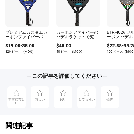
プレミアムカスタムカ
カーボンファイバーの
BTR-4026 フル
ーボンファイバーパデ
パデルラケットで究極
ーボン パデル
ルラケット 38mm 厚さ
のビーチテニスパフォ
$
19.00
-
35.00
$
48.00
$
22.88
-
35.7
ーマンスを。
120 ピース
(MOQ)
50 ピース
(MOQ)
100 ピース
(MOQ
— この記事を評価してください —
非常に貧し
貧しい
良い
とても良い
優秀
い
関連記事