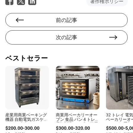
著作権ポリシー
初心者は、コントロール、許容性、快適さを提供するラ
ウンド型のラケットから始めるべきです。
前の記事
Q3: パデルラケットは怪我を引き起こす可能性がありま
すか？
正しく使用すれば、パデルラケットは安全です。しか
次の記事
し、重すぎるラケットや不適切なグリップを使用する
と、手首や肘に不快感を引き起こす可能性があります。
Q4: プロの選手は特別なラケットを使用しますか？
ベストセラー
はい、プロの選手はしばしば自分のプレースタイルに合
った先進的な素材と技術を取り入れたカスタムデザイン
のラケットを使用します。
Q5: パデルラケットはどのくらいの頻度で交換すべきで
すか？
頻繁にプレイする人は、パフォーマンスを維持するため
に12～18ヶ月ごとにラケットを交換することが推奨され
ますが、カジュアルなプレイヤーは数年間使用すること
産業用商業ベーキング
商業用ベーカリーオー
32 トレイ 電
ができます。
機器 自動電気ガスケー
ブン 食品 パン 4 トレイ
ベーカリーオ
キパンピザベーカリー
電気対流オーブン 熱風
ール ガス回
Q6: パデルの装備は高価ですか？
$
200.00
-
300.00
$
300.00
-
320.00
$
500.00
-
5,0
ビスケットデッキオー
焼きオーブン ベーカリ
大きなオーブ
ブン ベーカリー用焼き
ー機器 スチームスプレ
ング用