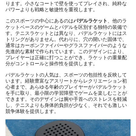
ります。小さなコートで壁を使ってプレイされ、純粋な
パワーよりも戦略と敏捷性を重視します。
このスポーツの中心にあるのは
、他のラ
パデルラケット
ケットベースのゲームとパデルを区別する独特の装備で
す。テニスラケットとは異なり、パデルラケットにはス
トリングがありません。代わりに、穴の開いた固体で、
通常はカーボンファイバーやグラスファイバーのような
先進的な素材で作られています。このデザインにより、
プレイヤーは正確に打つことができ、ラケットの重量配
分がコントロールと操作性を提供します。
パデルラケットの人気は、スポーツの包括性を反映して
います。経験豊富なアスリートからレクリエーション初
心者まで、あらゆる年齢のプレイヤーがパデルラケット
を手に取り、最小限の学習障壁でゲームを楽しむことが
できます。そのデザインは腕や手首へのストレスを軽減
し、テニスよりも身体的負担が少なく、それでも激しい
競争体験を提供します。