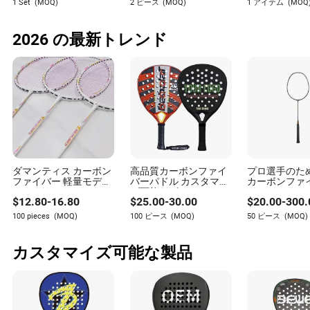
パデルラケットの価格は幅広く、エントリーレベルのラ
1 Set
(MOQ)
2 ピース
(MOQ)
1 アイテム
(MOQ
菓子
ー付き
ケットは手頃な価格で、プロフェッショナルグレードの
モデルは先進的な機能のために高価になることがありま
2026 の最新トレンド
す。
ダマンティス カーボン
高品質カーボンファイ
プロ選手のた
ファイバー 軽量モデル
バーパドル カスタマイ
カーボンファ
D9 バドミントンラケッ
ズ可能なビーチテニス
ドミントンラ
$
12.80
-
16.80
$
25.00
-
30.00
$
20.00
-
300.
ト プロフェッショナル
用スチールEVAフォー
ラケット
ムコアラケット 快適な
100 pieces
(MOQ)
100 ピース
(MOQ)
50 ピース
(MOQ)
グリップ付き ビーチテ
ニスバドミントンシャ
トルコック パデルラケ
カスタマイズ可能な製品
ット