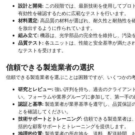
この段階では、最新技術を使用してプロ
設計と開発:
有効性を確認するために広範なテストを行います。
高品質の材料が選ばれ、耐久性と耐熱性を
材料選定:
を放出するように作られています。
機器は、光学部品の完全性を維持し、汚染
組み立て:
各ユニットは、性能と安全基準が満たさ
品質テスト:
なテストを受けます。
信頼できる製造業者の選択
信頼できる製造業者を選ぶことは困難ですが、いくつかの考
強い評判を持ち、過去のクライアン
研究とレビュー:
い。フォーラムや業界グループに参加して、第一手の
製造業者が業界基準を遵守し、品質保証の
認証と基準:
とを確認してください。
信頼できる製造業者は
技術サポートとトレーニング:
括的な顧客サポートとトレーニングを提供します。
製造業者の所在地を、送料、配送時間、
地理的位置: