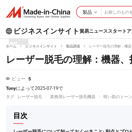
製品
ビジネスインサイト
貿易ニュース
スタートア
ビジネスインサイトで人気の記事を
ホーム
ビジネスインサイト
製品調達
レーザー脱毛の理解：機器
もっとチェックしよう！
レーザー脱毛の理解：機器、
もっと見る
ビュー:
5
によって
2025-07-19
で
Tony
タグ:
レーザー脱毛
業務用レーザー脱毛機器
暗い肌のトー
目次
レーザー脱毛について知っておくべきこと: 利点とプロ