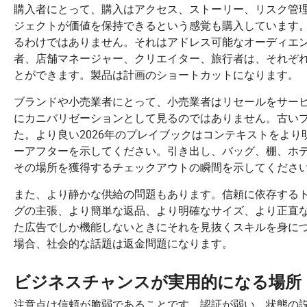
購入者にとって、購入はアクセス、ストーリー、リスク管
ジェクトが価値を保持できるという感覚も購入しています
るわけではありません。それはアドレス可能なオーディエ
者、店舗マネージャー、クリエイター、旅行者は、それぞ
とができます。製品は計画のショートカットになります。
ブランドや小売業者にとって、小売業者はリセールをサー
にカニバリゼーションとして見るのではありません。古い
た。より良い2026年のプレイブックはコンテキストをよ
ーアフターを示してください。引き出し、バッグ、棚、ホ
その場所を獲得するチェックアウトの瞬間を示してくださ
また、より静かな供給の問題もあります。信頼に依存する
グの主張、より簡単な返品、より明確なサイズ、より正直
た広告でしか機能しないときにそれを見抜くスキルを身に
場合、社会的な話題は返金問題になります。
ビジネスチャンスが実用的になる場所
注意点は信頼が脆弱であることです。認証が弱い、状態の