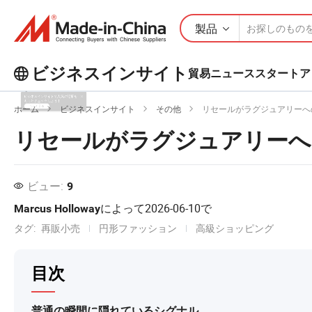
製品
ビジネスインサイト
貿易ニュース
スタートア
ビジネスインサイトで人気の記事を
ホーム
ビジネスインサイト
その他
リセールがラグジュアリーへ
もっとチェックしよう！
リセールがラグジュアリーへ
もっと見る
ビュー:
9
によって
2026-06-10
で
Marcus Holloway
タグ:
再販小売
円形ファッション
高級ショッピング
目次
普通の瞬間に隠れているシグナル