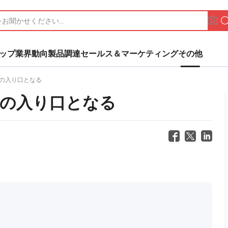
ップ
業界動向
製品調達
セールス＆マーケティング
その他
の入り口となる
の入り口となる