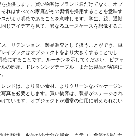
理を提供します。買い物客はブランド名だけでなく、オブ
。それはすべての家庭がその習慣を採用することを意味す
ンスがより明確であることを意味します。学生、親、通勤
れ同じアイデアを見て、異なるユースケースを想像するこ
ビス、リテンション、製品調査として扱うことができ、単
プレイブックはオブジェクトをより大きくすることでし
り明確にすることです。ルーチンを示してください。ビフォ
テルの部屋、ドレッシングテーブル、または製品が実際に
い。
トレンドは、より良い素材、よりクリーンなパッケージン
な写真を必要とします。買い物客は、製品がステージされ
つけています。オブジェクトが通常の使用に耐えられない
説明が曖昧、返品が不十分な場合、カテゴリ全体が損なわ