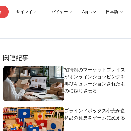
サインイン
バイヤー
Apps
日本語
関連記事
招待制のマーケットプレイス
がオンラインショッピングを
再びキュレーションされたも
のに感じさせる
ブラインドボックス小売が食
料品の発見をゲームに変える