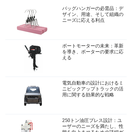
おやつ
バッグハンガーの必需品：デ
ザイン、用途、そして組織の
称賛と愛情
ニーズに応える利点
精度のためのクリッカートレーニング
罰を避けること。これは人と動物の絆を損ない、恐怖に
基づく行動を引き起こす可能性があります。
ボートモーターの未来：革新
を導き、ボーターの要求に応
社会化のヒント
える
徐々にペットを以下に紹介する：
新しい環境
電気自動車の設計におけるミ
他の動物
ニピックアップトラックの活
用に関する効果的な戦略
訪問者や子供（監督下で）
犬の場合、重要な時期（6ヶ月未満）に社会化を目指しま
すが、成犬やシニアペットでも新しい刺激に対する穏や
250トン油圧プレス設計：ユ
かで定期的な露出が有益です。
ーザーのニーズを満たし、性