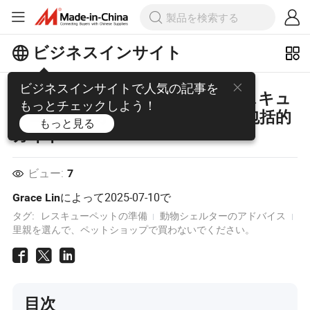
ビジネスインサイト
ビジネスインサイトで人気の記事を
ペットの里親募集のヒント：レスキュ
もっとチェックしよう！
ーコンパニオンを迎えるための包括的
もっと見る
ガイド
ビュー:
7
によって
2025-07-10
で
Grace Lin
タグ:
レスキューペットの準備
動物シェルターのアドバイス
里親を選んで、ペットショップで買わないでください。
目次