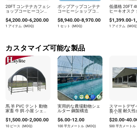
20FT コンテナカフェシ
ポップアップコンテナ
低価格 20FT 4
「この動物の履歴は何ですか（野良、引き渡し、救
ョップコーヒーコンテ
コーヒーショップコン
ヒーキオスク
ナカフェショップコー
テナバーレストランシ
グコンテナカ
助）？」
$
4,200.00
-
6,200.00
$
8,940.00
-
8,970.00
$
1,399.00
-
1
ヒーテーブルラグジュ
ョップ
トドアバー 
アリーコンテナキッチ
ストラン キ
1 アイテム
(MOQ)
1 セット
(MOQ)
1 アイテム
(MOQ
情報が多ければ多いほど、移行がスムーズになります。
ン
プレハブ 拡
ンテナコーヒ
プ
動物の行動を読む
カスタマイズ可能な製品
次のような兆候に注意してください：
しっぽを振る、リラックスした耳（友好的）
隠れる、唸る、過度の吠え（不安）
遊び心のある好奇心（良い適応性）
最初の恥ずかしさは一般的ですが、
複数のやり取りを観
真の性格を明らかにすることができます。
察する
馬 羊 PVC テント 動物
実用的な農場動物シェ
スマートデザ
家畜 牛 餌 小屋 シェル
ルター 鋼製構造
畜小屋 耐久
ター
材 動物シェル
ペットを家に迎えた後の最初の週
$
1,500.00
-
2,000.00
$
6.00
-
12.00
$
20.00
-
40.0
力のある価格 
ジネス用 販売
10 ピース
(MOQ)
100 平方メートル
(MOQ)
500 平方メートル
ルーチンの確立