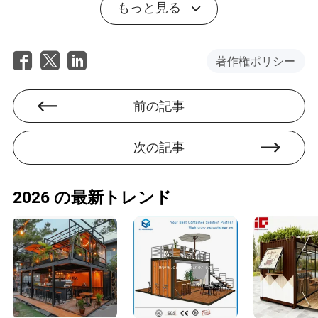
する
もっと見る
観察すべきこと
訪問時に：
著作権ポリシー
施設の清潔さと状態に注意する
前の記事
スタッフとボランティアの動物とのやり取りを観察
する
健康的な被毛、警戒した目、友好的な行動を探す
次の記事
これらは良好なケアと信頼できる養子縁組の指標です。
2026 の最新トレンド
適切な質問をする
重要な質問には以下が含まれます：
「動物の気性はどのようなものですか？」
「既知の医療問題はありますか？」
「ペットは子供や他の動物と一緒に住んだことがあ
りますか？」