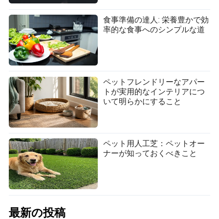
が自分のペースで探索する時間を与えます。忍耐が鍵で
す。
食事準備の達人: 栄養豊かで効
率的な食事へのシンプルな道
獣医訪問とマイクロチップ
最初の7〜10日以内に獣医の健康診断を予約します。確認
事項：
予防接種が最新である
ペットフレンドリーなアパー
トが実用的なインテリアにつ
ペットがマイクロチップを装着され、登録されてい
いて明らかにすること
る
食事と予防ケアプランについて話し合う
この訪問は生涯にわたる健康の基盤を築きます。
ペット用人工芝：ペットオー
ナーが知っておくべきこと
養子にしたペットとの絆を築く
ポジティブ強化
報酬ベースのトレーニングは信頼を強化します。使用す
るもの：
最新の投稿