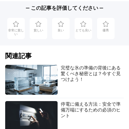
一貫性はペットに安心感を与えます。最初の週内に以下
を確立します：
— この記事を評価してください —
毎日同じ時間に
給餌スケジュール
定期的に
散歩やトイレのチェックイン
非常に貧し
貧しい
良い
とても良い
優秀
い
つながりを築くために
遊びと抱っこの時間
予測可能性は、特に不安定な歴史を持つ保護動物にとっ
関連記事
て、スムーズな適応をサポートします。
完璧な氷の準備の背後にある
不安の管理
驚くべき秘密とは？今すぐ見
新しく養子にしたペットがストレスの兆候を示すのは普
つけよう！
通です。例えば：
隠れる
停電に備える方法：安全で準
泣き声や吠え声
備万端にするための必須のヒ
ント
食欲不振
落ち着いた環境を提供し、圧倒的な紹介を避け、ペット