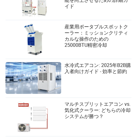
能を向上させるための詳細ガ
時間と忍耐
イド
ペットの適応はそれぞれ異なります。すぐに絆を結ぶペ
ットもいれば、数週間から数ヶ月かかるペットもいま
す。安定した態度を保ち、優しく話しかけ、ペットが安
産業用ポータブルスポットク
全だと感じたときに近づいてくるのを待ちましょう。
ーラー：ミッションクリティ
カルな操作のための
トレーニングと行動管理
25000BTU精密冷却
クレートとトイレトレーニング
水冷式エアコン: 2025年B2B購
: クレートトレーニングはハウストレーニングを
犬
入者向けガイド - 効率と節約
助け、安全なスペースを提供します
: ほとんどは自然にトイレを使用しますが、配置
猫
と清潔さが重要です
: ケージは快適で清潔で、エンリッチメント
小動物
マルチスプリットエアコン vs.
を含むべきです
気化式クーラー: どちらの冷却
システムが勝つ？
トレーニングは短く、一貫性があり、ポジティブである
べきです。
境界の設定