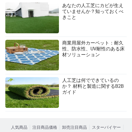
あなたの人工芝にカビが生え
早期に家のルールを確立する：
ていませんか？知っておくべ
きこと
立ち入り禁止区域を指定する
家具への飛びつき、噛みつき、引っかきを防ぐ
商業用屋外カーペット：耐久
おもちゃやおやつで望ましくない行動をリダイレク
性、防水性、UV耐性のある床
トする
材ソリューション
必要に応じてベビーゲート、爪とぎポスト、忌避スプレ
ーを使用する。
専門家の助けを求める
人工芝は何でできているの
か？ 材料と製造に関するB2B
ペットが以下を示す場合：
ガイド
攻撃性
極度の不安
破壊的な行動
人気商品
注目商品価格
卸売注目商品
スターバイヤー
認定された動物行動学者やトレーナーに相談する。早期