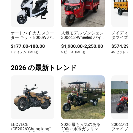
オートバイ 大人 スクー
人気モデル ゾンシェン
メイディ工
ター キット 8000W バ
300cc 3-Wheeled バイ
タマイズ安
イク モーター スクータ
ク セミキャビン 水冷
イク 3 ホイ
$
177.00
-
188.00
$
1,900.00
-
2,250.00
$
574.29
-
ー 変換キット 子供用 3
新しいトライク 燃費改
1800W 1
ホイール 電気システム
善 3 ホイールバイク 電
貨物電動三
1 アイテム
(MOQ)
5 ピース
(MOQ)
45 セット
(M
電動オートバイ
動バイク
バイ
2026 の最新トレンド
EEC /ECE
2026 最も人気のある
200cc/250
/CE2026"Changjiang"
200cc 水冷ガソリン貨
ファイブス