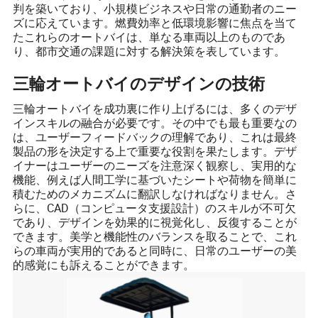
判を築いており、小規模ビジネスや日常の通勤者のニー
ズに応えています。燃費効率と低環境影響に焦点を当て
たこれらのオートバイは、単なる車両以上のものであ
り、都市交通の課題に対する解決策を表しています。
三輪オートバイのデザインの技術
三輪オートバイを成功裏に作り上げるには、多くのデザ
インスキルの融合が必要です。その中でも最も重要なの
は、ユーザーフィードバックの理解であり、これは最終
製品の形を決定する上で重要な役割を果たします。デザ
イナーはユーザーのニーズを注意深く観察し、実用的な
機能、例えば人間工学に基づいたシートや荷物を簡単に
積むためのメカニズムに翻訳しなければなりません。さ
らに、CAD（コンピュータ支援設計）のスキルが不可欠
であり、デザインを効果的に視覚化し、反復することが
できます。美学と機能性のバランスを取ることで、これ
らの車両が実用的であると同時に、日常のユーザーの美
的感覚にも訴えることができます。