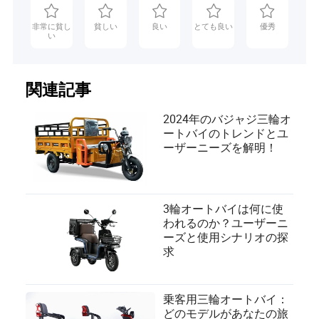
非常に貧し
貧しい
良い
とても良い
優秀
い
関連記事
2024年のバジャジ三輪オ
ートバイのトレンドとユ
ーザーニーズを解明！
3輪オートバイは何に使
われるのか？ユーザーニ
ーズと使用シナリオの探
求
乗客用三輪オートバイ：
どのモデルがあなたの旅