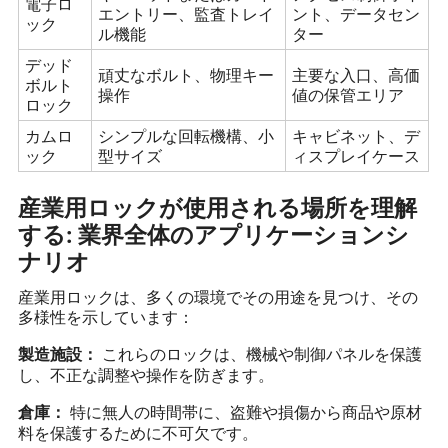
電子ロ
エントリー、監査トレイ
ント、データセン
ック
ル機能
ター
デッド
頑丈なボルト、物理キー
主要な入口、高価
ボルト
操作
値の保管エリア
ロック
カムロ
シンプルな回転機構、小
キャビネット、デ
ック
型サイズ
ィスプレイケース
産業用ロックが使用される場所を理解
する: 業界全体のアプリケーションシ
ナリオ
産業用ロックは、多くの環境でその用途を見つけ、その
多様性を示しています：
これらのロックは、機械や制御パネルを保護
製造施設：
し、不正な調整や操作を防ぎます。
特に無人の時間帯に、盗難や損傷から商品や原材
倉庫：
料を保護するために不可欠です。