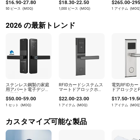
$
16.90
-
27.80
$
18.30
-
22.50
$
265.00
-
295
ルスマート電子キーレ
ィスプレイ付き
ルデザイン
スカードデジタルイン
50 ピース
(MOQ)
1,000 ピース
(MOQ)
1 アイテム
(MOQ
テリジェントホテルド
アシステムロック
2026 の最新トレンド
ステンレス鋼製の家庭
RFIDカードシステムス
電気RFIDカ
用アパート電子デジタ
マートドアロックホー
ドアロックと
ル指紋ブルートゥース
ムホテルアパートメン
フトウェア
$
50.00
-
59.00
$
22.00
-
23.00
$
17.50
-
19.5
スマートドアロック
ト
1 セット
(MOQ)
1 アイテム
(MOQ)
1 アイテム
(MOQ
カスタマイズ可能な製品