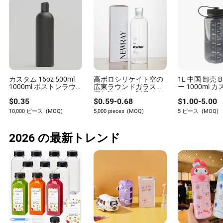
カスタム 16oz 500ml
高ボロシリケイト空の
1L 中国 卸売 
1000ml ボストンラウ
広東ラウンドガラス容
ー 1000ml 
ンド HDPE シャワージ
器包装ガラス製品ミネ
ラスチック 
$
0.35
$
0.59
-
0.68
$
1.00
-
5.00
ェル シャンプー ボディ
ラルウォーターグラス
トライタン ナ
ケアクリーム 化粧品容
カップ 1000ml 750ml
飲みボトル
10,000 ピース
(MOQ)
5,000 pieces
(MOQ)
5 ピース
(MOQ)
器 プラスチックボトル
500ml 300ml ガラス水
パッケージング
ボトル製造業者
2026 の最新トレンド