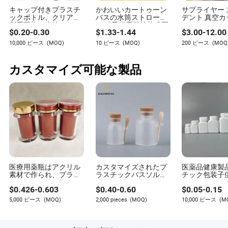
キャップ付きプラスチ
かわいいカートゥーン
サプライヤー
ックボトル、クリア再
バスの水筒ストローカ
デント 真空カ
利用可能な水筒、ジュ
ップ 子供用学校幼稚園
トゥーン 350
$
0.20
-
0.30
$
1.33
-
1.44
$
3.00
-
12.00
ース用ボトル、スムー
飲み物カップ
テンレス鋼 水
ジーボトル、ジュース
ドア
10,000 ピース
(MOQ)
10 ピース
(MOQ)
200 ピース
(MOQ
容器
カスタマイズ可能な製品
医療用薬瓶はアクリル
カスタマイズされたプ
医薬品健康製
素材で作られ、プラス
ラスチックバスソルト
チック包装子
チックに包装されてい
容器 木製スプーン ボト
HDPEホワイ
$
0.426
-
0.603
$
0.40
-
0.60
$
0.05
-
0.15
ます。
ル
20/40/60/80/
ルボトル用製
5,000 ピース
(MOQ)
2,000 pieces
(MOQ)
10,000 ピース
(M