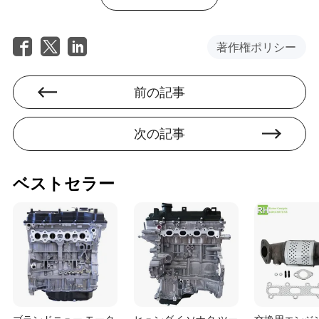
適切な125ccエンジンを選択するには、ニーズと技術的進
歩、環境への配慮をバランスさせる必要があります。パ
著作権ポリシー
ワー、効率、進化する技術的風景の完璧な均衡を見つけ
ることです。エンジンの基本的な側面を理解し、ライデ
ィングスタイルとの互換性に影響を与える要因を考慮
し、業界のトレンドを把握することで、情報に基づいた
前の記事
選択を行うことができます。
次の記事
完璧な125ccエンジンを選ぶための
FAQ
Q: 125ccエンジンは高速道路での走行に適しています
ベストセラー
か？
A: 125ccエンジンは高速道路での短いバーストを処理で
きますが、主に都市通勤用に設計されています。頻繁に
高速道路を使用する場合は、より大きな排気量のエンジ
ンがより適しているかもしれません。
Q: 125ccエンジンはどのくらいの頻度でサービスを受け
るべきですか？