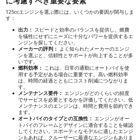
に考慮すべき重要な要素
125ccエンジンを選ぶ際には、いくつかの要因が関与しま
す：
スピードと効率のバランスを提供し、燃費
出力：
を犠牲にせずにニーズに十分なパワーを提供するエ
ンジンを探してください。
よく知られたメーカーのエンジ
メーカーの評判：
ンを選ぶと、信頼性とサポートが向上することが多
いです。
これは、日常の通勤にオートバイを使
燃料効率：
用する予定がある場合に重要です。高い燃料効率
は、時間の経過とともにコスト削減につながりま
す。
エンジンがどのくらいの頻度
メンテナンス要件：
でサービスを必要とするかを評価してください。低
メンテナンスのエンジンは、時間と費用を節約でき
ます。
エンジンがオー
オートバイのタイプとの互換性：
トバイのフレームとデザインに適合することを確認
してください。スポーティなモデルに適したエンジ
ンもあれば、クルーザーに最適なエンジンもありま