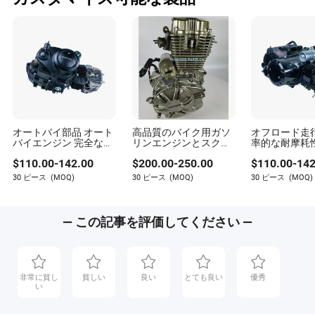
著者
ベイリー・マクドナルドは、自動車および部品業界で
の経験豊富なライターであり、持続可能性評価の実施
を専門としています。自動車業界の環境への影響を理
解することに強い関心を持ち、ベイリーは業界内の持
続可能性実践の複雑さに深く取り組んでいます。
オートバイ部品 オート
高品質のバイク用ガソ
オフロード走
バイエンジン 完全なシ
リンエンジンとスクー
率的な耐摩耗
ナレー 125cc フィット
ター用の部品
エンジン
$
110.00
-
142.00
$
200.00
-
250.00
$
110.00
-
142
ゾンシェン ダートバイ
Bike/Tricycles/Cg125
110cc/150cc/
ク 空冷
Cg150/Cg200/Cg250/Cg300/Gy6-
30 ピース
(MOQ)
30 ピース
(MOQ)
30 ピース
(MOQ)
110cc/125cc/150cc オ
125/150/70cc/90cc/110cc/125cc/200cc
ートバイエンジン 完全
な
— この記事を評価してください —
非常に貧し
貧しい
良い
とても良い
優秀
い