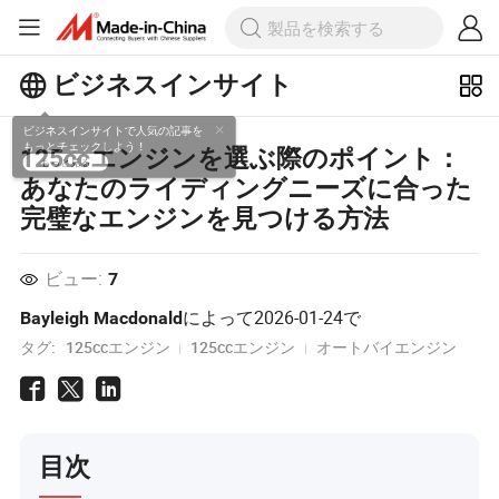
ビジネスインサイト
ビジネスインサイトで人気の記事を
125ccエンジンを選ぶ際のポイント：
もっとチェックしよう！
あなたのライディングニーズに合った
もっと見る
完璧なエンジンを見つける方法
ビュー:
7
によって
2026-01-24
で
Bayleigh Macdonald
タグ:
125ccエンジン
125ccエンジン
オートバイエンジン
目次