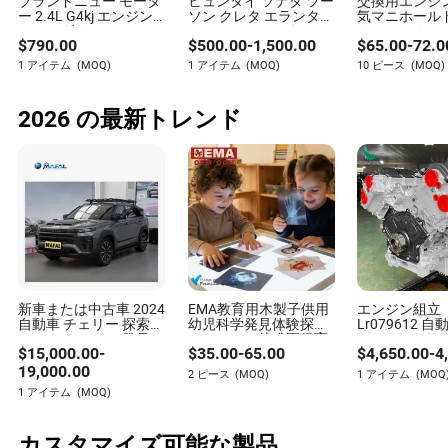
ブランドニュー モータ
ヒュンダイ ソナタ ツー
交換用エンジ
ー 2.4L G4kj エンジン
ソン クレタ エランタ、
気マニホール
A: 定期的なメンテナンスは、パフォーマンスと寿命にと
ヒュンダイ ツーソン ソ
KIA フォルテ ソウル ス
リティックコ
って重要です。通常、6,000 kmごとまたは6か月ごとにサ
$
790.00
$
500.00
-
1,500.00
$
65.00
-
72.0
ナタ グランダー サンタ
ポルテージ オプティマ
ー ヒュンダイ
ービスを受けることが推奨されますが、メーカーのガイ
フェ キア オプティマ
エンジン アセンブリ用
ェ/ツーソン/
1 アイテム
(MOQ)
1 アイテム
(MOQ)
10 ピース
(MOQ)
ソレント スポーテージ
の新品G4nb G4na
ポーテージ 2.7
ドラインに従うのが最善です。
完全エンジンアセンブ
G4nc エンジンブロッ
2005-2006
リ
ク
2026 の最新トレンド
Q: 環境に優しい125ccエンジンはありますか？
A: はい、多くのメーカーが現在、排出量を削減し、環境
への影響を最小限に抑えるために高度な燃料管理システ
ムを採用した125ccエンジンを製造しています。
Q: 125ccエンジンで注目すべき技術的進歩は何ですか？
A: パフォーマンス、効率、全体的なエンジンの寿命を向
上させるために、燃料噴射、液冷、スマート診断などの
機能を探してください。
新車または中古車 2024
EMA教育用木製子供用
エンジン組立
自動車 チェリー 探索
幼児科学発見体験探検
Lr079612 
06 1.6t 4X4 SUV 発見
おもちゃ、幼稚園保育
ジン ジャガー F
$
15,000.00
-
$
35.00
-
65.00
$
4,650.00
-
4
探検者 06 中古 SUV ガ
所の基本実験用
(X761) Xe (X
ソリン 車
ドローバー 
19,000.00
2 ピース
(MOQ)
1 アイテム
(MOQ
リー レンジロ
1 アイテム
(MOQ)
3.0 306PS
カスタマイズ可能な製品
Bayleigh Macdonald