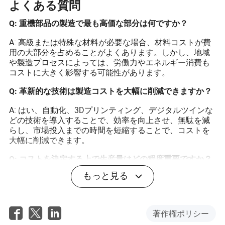
よくある質問
Q: 重機部品の製造で最も高価な部分は何ですか？
A: 高級または特殊な材料が必要な場合、材料コストが費
用の大部分を占めることがよくあります。しかし、地域
や製造プロセスによっては、労働力やエネルギー消費も
コストに大きく影響する可能性があります。
Q: 革新的な技術は製造コストを大幅に削減できますか？
A: はい、自動化、3Dプリンティング、デジタルツインな
どの技術を導入することで、効率を向上させ、無駄を減
らし、市場投入までの時間を短縮することで、コストを
大幅に削減できます。
Q: コストを決定する上で生産量はどの程度重要ですか？
もっと見る
A: 生産量は規模の経済のために重要です。高い生産量は
通常、単位あたりのコストを低下させ、標準化された製
品にとって有利です。一方、低い生産量はカスタムまた
は特殊部品の柔軟性を維持します。
著作権ポリシー