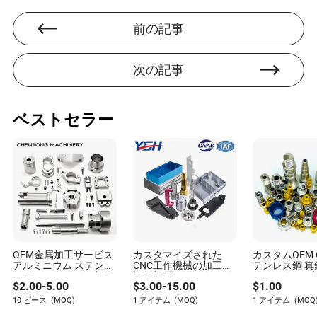
Q: 製造コストを削減することに関連するリスクはありま
すか？
前の記事
A: コスト削減は品質を損なうべきではありません。角を
削ると、業界標準や顧客の期待を満たさない劣悪な製品
次の記事
が生じるリスクがあります。各削減戦略は、製品の完全
性を持続的に確保するために慎重に評価されるべきで
す。
ベストセラー
Savannah Howell
著者
サバンナ・ハウエルは、製造および機械加工機械業界
OEM金属加工サービス
カスタマイズされた
カスタムOEM 
における豊富な専門知識を持つ経験豊富な著者です。
アルミニウム ステンレ
CNC工作機械の加工、
テンレス鋼 真鍮
彼女は、この分野における機械の仕様や性能要件に関
ス鋼 CNCフライス加工
旋盤部品、カスタマイ
ルミニウム 
$
2.00
-
5.00
$
3.00
-
15.00
$
1.00
旋盤部品 カスタム精密
ズされた真鍮、銅、ア
ク CNC 精密
する実際のニーズを深く理解しています。
機械部品
ルミニウム部品、CNC
10 ピース
(MOQ)
1 アイテム
(MOQ)
1 アイテム
(MOQ
旋盤加工、フライス加