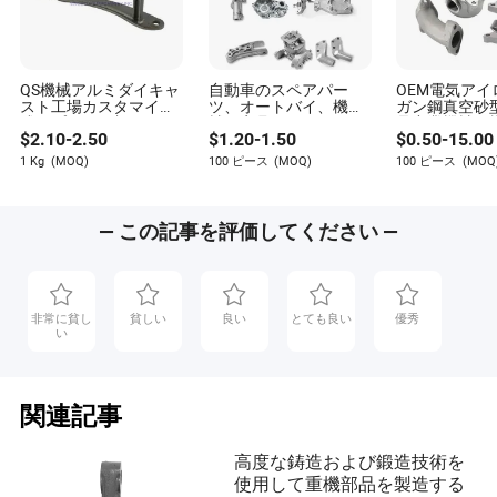
QS機械アルミダイキャ
自動車のスペアパー
OEM電気アイ
スト工場カスタマイズ
ツ、オートバイ、機
ガン鋼真空砂
成形プロセス加工サー
械、家具用のOEMハー
品産業機械用
$
2.10
-
2.50
$
1.20
-
1.50
$
0.50
-
15.00
ビス中国鋳鋼構造部品
ドウェア金属重力圧力
ト船エンジン
農業機械用
ロストワックス鋳造価
プロペラ価格
1 Kg
(MOQ)
100 ピース
(MOQ)
100 ピース
(MOQ
格、亜鉛、アルミニウ
ム、アルミニウム合金
ダイカスト部品
— この記事を評価してください —
非常に貧し
貧しい
良い
とても良い
優秀
い
関連記事
高度な鋳造および鍛造技術を
使用して重機部品を製造する