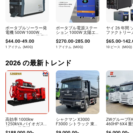
い目を持ち、このニッチでの洞察の頼りになる情報源
となっています。
ポータブルソーラー発
ポータブル電源ステー
ヤイ 26 年間
電機 500W 1000W
ション 1000W 太陽エ
ファクトリー
1500W LiFePO4 蓄電池
ネルギーシステム 3kw
200W-5000
$
44.00
-
49.00
$
270.00
-
285.00
$
65.00
-
142.
マルチポートUSB/タイ
5kw ソーラー発電キッ
フィス キャン
プCインターフェース
ト
タブル 充電式
1 アイテム
(MOQ)
1 アイテム
(MOQ)
10 ピース
(MOQ)
付き 電源供給 屋外用
システム スト
家庭用
チウムバッテ
機
2026 の最新トレンド
高効率 1000kw
シャクマン X3000
ZWグループFAW
1250kVA バイオガス天
F3000 シトラック 東風
460HP 6X4 
然ガス発電機 LPG CNG
JAC ベンツ シノトラッ
ラクタートラ
$
188,000.00
-
$
9,000.00
-
$
6,000.00
-
メタンコンテナオープ
ク HOWO トラック 左
い Euro2 強