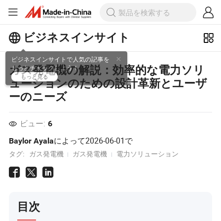
ビジネスインサイト
ビジネスインサイトで人気の記事を
ガス発電機の解説：効率的な電力ソリ
もっとチェックしよう！
ューションのための設計革新とユーザ
もっと見る
ーのニーズ
ビュー:
6
によって
2026-06-01
で
Baylor Ayala
タグ:
ガス発電機
ガス発電機
電力ソリューション
目次