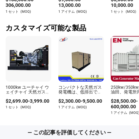
ンタイプ合成ガス発電
ハンドル/右ハンドル
力 ナイジェ
306,000.00
13,000.00
10,000.00
所発電機ガス発電セッ
ダンプトラック 鉱業ダ
1 セット
(MOQ)
1 アイテム
(MOQ)
1 セット
(MOQ)
ト CHPコジェネレータ
ンプトラック ディーゼ
ー
ル CNG ティッパートラ
ック 30/40/50tons サ
カスタマイズ可能な製品
ンド ソイル Cargo トラ
ック
1000kw ユーチャイ ウ
コンパクトな天然ガス
250kw/350kw
ェイチャイ 天然ガス発
発電機は、低排出で高
油田、発電所
電機 ピストン発電所 無
いパワー密度を提供
バイオガスバ
$
2,699.00
-
3,999.00
$
2,300.00
-
9,500.00
$
28,500.00
-
料エネルギー ガス発電
し、部品の互換性が高
ス/LPG/プ
機 バイオマス バイオガ
く、メンテナンスが容
ン水素ガス発
600,000.00
1 セット
(MOQ)
1 アイテム
(MOQ)
ス
易です。
カー
1 アイテム
(MOQ
— この記事を評価してください —