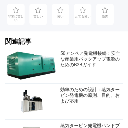
非常に貧し
貧しい
良い
とても良い
優秀
い
関連記事
50アンペア発電機接続：安全
な産業用バックアップ電源の
ためのB2Bガイド
効率のための設計：蒸気ター
ビン発電機の原則、目的、お
よび応用
蒸気タービン発電機ハンドブ