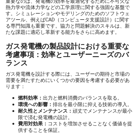
重要なのは、発電機の効率を最適化するために不可欠な
熱力学や流体力学などの工学原理に関する強固な基盤で
す。シミュレーションやモデリングのためのソフトウェ
アツール、例えばCAD（コンピュータ支援設計）に関す
る専門知識も重要です。協力と問題解決のスキルは、新
たな課題に適応し革新する能力をさらに高めます。
ガス発電機の製品設計における重要な
考慮事項：効率とユーザーニーズのバ
ランス
ガス発電機を設計する際には、ユーザーの期待と市場の
需要を満たすためにいくつかの要因を考慮する必要があ
ります：
出力と燃料消費のバランスを取る。
燃料効率：
排出を最小限に抑える技術の導入。
環境への影響：
頑丈でメンテナンスが最小
耐久性とメンテナンス：
限で済む発電機の設計。
コストを増加させることなく価値を提
費用対効果：
供することを保証。