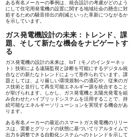
ある有名メーカーの事例は、統合設計の考慮がどのよう
にして住宅用発電機の設置に関する地域社会の懸念に対
処するための騒音排出の削減といった革新につながるか
を示しています。
ガス発電機設計の未来：トレンド、課
題、そして新たな機会をナビゲートす
る
ガス発電機の設計の未来は、IoT（モノのインターネッ
ト）技術による遠隔監視と診断を可能にするデジタル統
合などの新たなトレンドによって形作られています。課
題としては、より厳しい環境規制への適応や、従来のガ
ス技術と並行して再生可能エネルギー源を統合すること
が挙げられます。しかし、ガス発電機と太陽光発電を組
み合わせたハイブリッドシステムを活用することで、持
続可能なエネルギーソリューションを実現する機会があ
ります。
ある有名メーカーの最近のスマートガス発電機のリリー
スは、需要とグリッドの状態に基づいてリアルタイムで
出力を調整できる自動化システムへのトレンドを示して