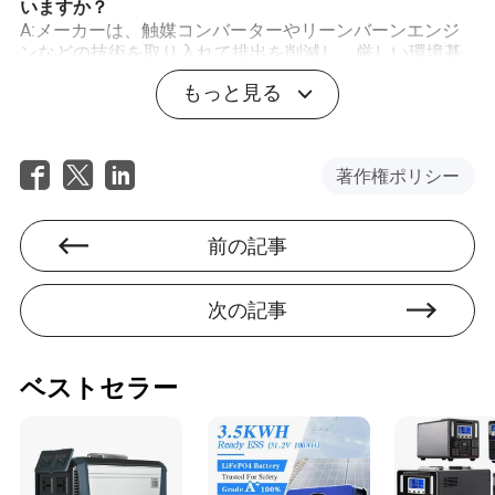
いますか？
A:メーカーは、触媒コンバーターやリーンバーンエンジ
ンなどの技術を取り入れて排出を削減し、厳しい環境基
準に準拠しています。
もっと見る
Q:ガス発電機設計に影響を与える将来のトレンドは何で
すか？
A:デジタル統合の増加、ハイブリッドエネルギーシステ
著作権ポリシー
ム、より厳しい環境基準などのトレンドが、将来のガス
発電機設計に影響を与えると予想されます。
前の記事
次の記事
Baylor Ayala
著者
ベストセラー
ベイラー・アヤラは、産業機器および部品分野を専門
とする経験豊富な記事ライターです。従業員のトレー
ニングと設置サポートのニーズと可用性を評価する鋭