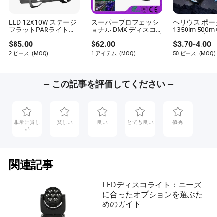
LED 12X10W ステージ
スーパープロフェッシ
ヘリウス ポー
フラットPARライト
ョナル DMX ディスコ
1350lm 500
RGBW 4-in-1 DJディス
18X18 6in1 ステージブ
レンジ 強力 L
$
85.00
$
62.00
$
3.70
-
4.00
コパーティーウェディ
ライト LED PAR カン
ランタン 充電
ング用
DJ ライト
可能 タクティカ
2 ピース
(MOQ)
1 アイテム
(MOQ)
50 ピース
(MOQ)
フラッシュラ
— この記事を評価してください —
非常に貧し
貧しい
良い
とても良い
優秀
い
関連記事
LEDディスコライト：ニーズ
に合ったオプションを選ぶた
めのガイド