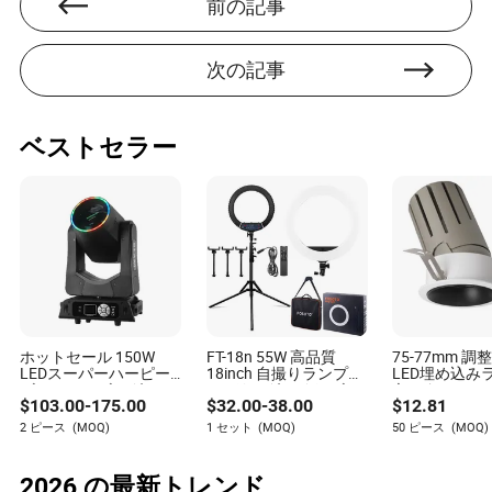
前の記事
著者
次の記事
カイラン・ヘイズは、照明業界のサプライヤーの持続
可能性の実践を評価することを専門とする記事の著者
です。細部にわたる鋭い観察力と環境責任への情熱を
持つカイランの仕事は、照明業界におけるエコフレン
ベストセラー
ドリーな実践の重要性を明らかにしています。
ホットセール 150W
FT-18n 55W 高品質
75-77mm 
LEDスーパーハーピー
18inch 自撮りランプ
LED埋め込み
ビームムービングヘッ
LEDリングライト ビュ
白いタッチラ
$
103.00
-
175.00
$
32.00
-
38.00
$
12.81
ドステージライト DJデ
ーティーリングライト
ング、調光可
ィスコクラブウェディ
三脚スタンド付き 3 動
的なインテリ
2 ピース
(MOQ)
1 セット
(MOQ)
50 ピース
(MOQ)
ングシアター教会ショ
画用電話ホルダー
の簡単な取り
ーイベント用リング
TikTok用
2026 の最新トレンド