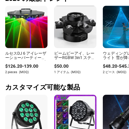
ルセスDJ 6 アイレーザ
ビームビーアイ、レー
ウェディング
ーショーパーティーデ
ザーRGBW 3in1 ステー
ライト 雪が降る
ィスコステージレーザ
ジエフェクトライト
1ow イルダ
$
126.20
-
139.00
$
50.00
$
48.20
-
545.
ーライトフルカラーレ
KTVバークラブカラオ
ロジェクター
ーザーライトクラブバ
ケディスコライトニン
ーイベント 
2 pieces
(MOQ)
1 アイテム
(MOQ)
2 ピース
(MOQ)
ーイベントレーザーラ
グ
ニメーション
イトナイトクラブ用
DJレーザーラ
カスタマイズ可能な製品