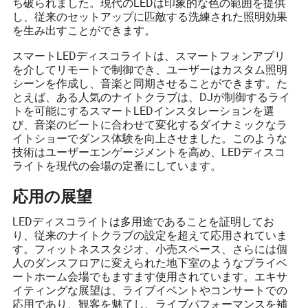
ち破られました。現代のLEDは印象的な色の範囲を提供
し、従来のセットアップに匹敵する洗練された照明効果
を生み出すことができます。
スマートLEDディスコライトは、スマートフォンアプリ
を介してリモートで制御でき、ユーザーはカスタム照明
シーンを作成し、音楽と同期させることができます。た
とえば、ある人気のナイトクラブは、DJが制御するライ
トを可能にするスマートLEDインスタレーションを選
び、音楽のビートに合わせて変化するダイナミックなラ
イトショーでダンス体験を向上させました。このような
技術はユーザーエンゲージメントを高め、LEDディスコ
ライトを現代の会場の定番にしています。
応用の展望
LEDディスコライトは多用途であることを証明してお
り、従来のナイトクラブの設定を超えて応用されていま
す。フィットネススタジオ、小売スペース、さらには個
人のダンスフロアに変えられた地下室のようなプライベ
ートホーム会場でもますます使用されています。エキサ
イティングな展望は、ライブイベントやコンサートでの
応用であり、観客を魅了し、ライブパフォーマンスを補