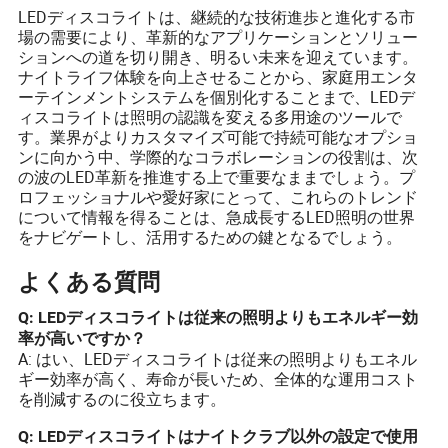
LEDディスコライトは、継続的な技術進歩と進化する市
場の需要により、革新的なアプリケーションとソリュー
ションへの道を切り開き、明るい未来を迎えています。
ナイトライフ体験を向上させることから、家庭用エンタ
ーテインメントシステムを個別化することまで、LEDデ
ィスコライトは照明の認識を変える多用途のツールで
す。業界がよりカスタマイズ可能で持続可能なオプショ
ンに向かう中、学際的なコラボレーションの役割は、次
の波のLED革新を推進する上で重要なままでしょう。プ
ロフェッショナルや愛好家にとって、これらのトレンド
について情報を得ることは、急成長するLED照明の世界
をナビゲートし、活用するための鍵となるでしょう。
よくある質問
Q: LEDディスコライトは従来の照明よりもエネルギー効
率が高いですか？
A: はい、LEDディスコライトは従来の照明よりもエネル
ギー効率が高く、寿命が長いため、全体的な運用コスト
を削減するのに役立ちます。
Q: LEDディスコライトはナイトクラブ以外の設定で使用