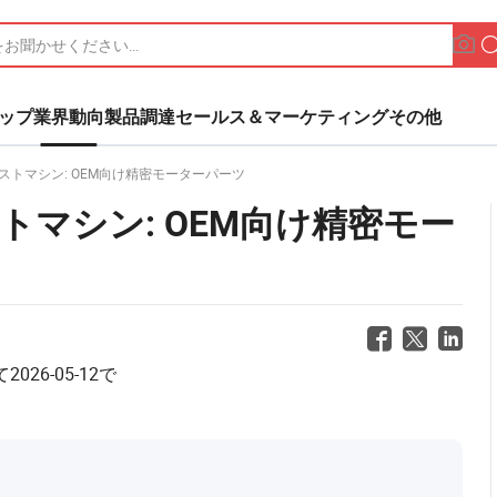
ップ
業界動向
製品調達
セールス＆マーケティング
その他
トマシン: OEM向け精密モーターパーツ
マシン: OEM向け精密モー
て
2026-05-12
で