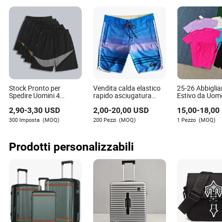
Stock Pronto per
Vendita calda elastico
25-26 Abbigli
Spedire Uomini 4
rapido asciugatura
Estivo da Uom
Tessuto Elasticizzato e
Moda uomo Board
Riflettente e
2,90
-
3,30
USD
2,00
-
20,00
USD
15,00
-
18,00
con Coulisse per Surf e
Short
Confortevole
Fitness Pantaloni Corti
Antiriflesso pe
300 Imposta
(MOQ)
200 Pezzi
(MOQ)
1 Pezzo
(MOQ)
Maglietta a M
Corte, Pantalon
Completo Spor
Prodotti personalizzabili
Fitness - 2-Piec
Leggero