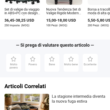
Set di valigie da viaggio
Nuova Tendenza Set di
Borsa a tracoll
in ABS+PC con design
Valigie Rigide Moderne
moda di alta qu
retrò e carrello
e Resistenti per Viaggi
tendenza da s
36,45
-
38,25
USD
15,00
-
18,00
USD
5,50
-
5,80
U
Nazionali 55X40X20cm
regalo promoz
per la scuola, 
250 Imposta
(MOQ)
100 Pezzi
(MOQ)
200 Pezzi
(MOQ)
tote per uomin
e shopping, vi
una spalla
— Si prega di valutare questo articolo —
Molto
Povero
Bene
Molto bene
Eccellente
povero
Articoli Correlati
La stagione intermedia diventa
la nuova fuga estiva