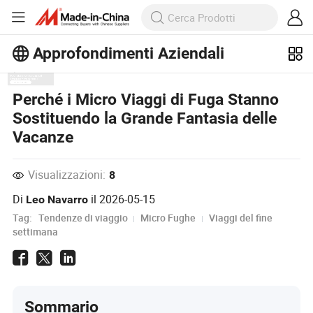
Approfondimenti Aziendali
Scopri altri articoli popolari sugli
Perché i Micro Viaggi di Fuga Stanno
Approfondimenti Aziendali!
Sostituendo la Grande Fantasia delle
Visualizza altro
Vacanze
Visualizzazioni:
8
Di
il
2026-05-15
Leo Navarro
Tag:
Tendenze di viaggio
Micro Fughe
Viaggi del fine
settimana
Sommario