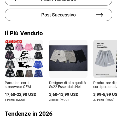
Post Successivo
Il Più Venduto
Pantaloni corti
Designer di alta qualità
Produttore di 
streetwear OEM
Ss22 Essentials Hell
corti personali
personalizzati in rete
Star Spider Demin Tears
uomo 100% C
17,60
-
22,90
USD
3,60
-
13,99
USD
3,99
-
5,99
U
per uomini ispirati a
Ee Bur Berry Set di
(180-360GSM
Hellstar Denim Tears
pantaloni corti Awful
e personalizza
1 Pezzo
(MOQ)
3 piece
(MOQ)
30 Pezzi
(MOQ)
Spider Eric Emanuel
Lot of Cough Syrup
artigianale Qua
Bapeees Lulu pantaloni
design e tessu
corti per uomini
Abbigliamento
Tendenze in 2026