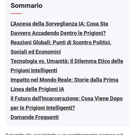
Sommario
L'Ascesa della Sorveglianza IA: Cosa Sta
Davvero Accadendo Dentro le Prigioni?
Reazioni Globali: Punti di Scontro Politici,
Sociali ed Economici
Tecnologia vs. Umanità: Il Dilemma Etico delle
Prigioni Intelligenti
Impatto nel Mondo Reale: Storie dalla Prima
Linea delle Prigioni IA
Il Futuro dell'Incarcerazione: Cosa Viene Dopo
per le Prigioni Intelligenti?
Domande Frequenti
Il mondo sta assistendo a un cambiamento sismico nel