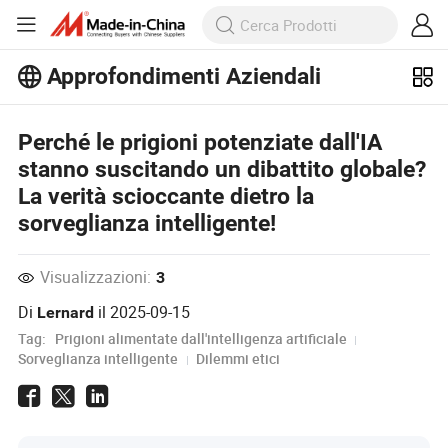
Approfondimenti Aziendali
Scopri altri articoli popolari sugli
Approfondimenti Aziendali!
Perché le prigioni potenziate dall'IA
Visualizza altro
stanno suscitando un dibattito globale?
La verità scioccante dietro la
sorveglianza intelligente!
Visualizzazioni:
3
Di
il
2025-09-15
Lernard
Tag:
Prigioni alimentate dall'intelligenza artificiale
Sorveglianza intelligente
Dilemmi etici