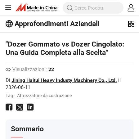
Approfondimenti Aziendali
Scopri altri articoli popolari sugli
Approfondimenti Aziendali!
Visualizza altro
"Dozer Gommato vs Dozer Cingolato:
Una Guida Completa alla Scelta"
Visualizzazioni:
22
Di
il
Jining Haitui Heavy Industy Machinery Co., Ltd.
2026-06-11
Tag:
Attrezzature da costruzione
Sommario