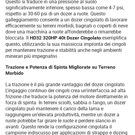
Questo si traduce in una pressione al suolo
significativamente inferiore, spesso bassa come 4-7 psi,
rispetto ai 30-60 psi di un dozer a ruote. Questo
galleggiamento consente a un dozer cingolato di lavorare
efficacemente su terreni morbidi, bagnati o coperti di neve
dove una macchina a ruote affonderebbe o rimarrebbe
bloccata. Il
esemplifica
HD32 320HP 40t Dozer Cingolato
questo, utilizzando la sua massiccia impronta dei cingoli
per mantenere trazione e stabilità anche negli ambienti
minerari più impegnativi.
Trazione e Potenza di Spinta Migliorate su Terreno
Morbido
La trazione è il più grande vantaggio del dozer cingolato.
L'ingaggio continuo dei cingoli crea un'interfaccia ad alta
frizione che traduce la potenza del motore direttamente in
forza di spinta. In terreni sciolti, sabbia o fango, un dozer
cingolato può mantenere il carico della lama e
raggiungere un'elevata produttività, mentre un dozer a
ruote potrebbe far girare le ruote e perdere slancio in
avanti. Questo rende la configurazione cingolata il
campione indiscusso per applicazioni di strappo e dozing