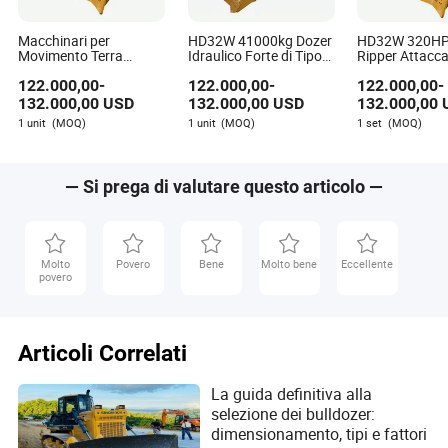
gommati
Macchinari per
HD32W 41000kg Dozer
HD32W 320HP
Vantaggi dei dozer gommati
Movimento Terra
Idraulico Forte di Tipo
Ripper Attacc
Potente HD32 320HP
Rocky con Ripper
Estrazione Ro
122.000,00
-
122.000,00
-
122.000,00
-
Alta velocità di viaggio (fino a 40 km/h o più).
40t Bulldozer Cingolato
Cingolato Doz
con Ripper per Miniere
Alta Trazione
132.000,00
USD
132.000,00
USD
132.000,00
La minore pressione al suolo riduce la
1 unit
(MOQ)
1 unit
(MOQ)
1 set
(MOQ)
compattazione del suolo.
Costi di acquisto e manutenzione iniziali più bassi.
Ideale per applicazioni che richiedono frequenti
— Si prega di valutare questo articolo —
riposizionamenti.
Molto
Povero
Bene
Molto bene
Eccellente
povero
Articoli Correlati
La guida definitiva alla
selezione dei bulldozer:
dimensionamento, tipi e fattori