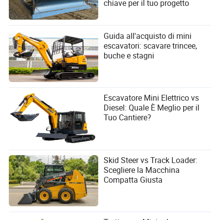
chiave per il tuo progetto
Guida all'acquisto di mini
escavatori: scavare trincee,
buche e stagni
Svantaggi dei dozer gommati
Traction limitata su superfici morbide o scivolose.
Minore potenza di spinta per unità di potenza del
Escavatore Mini Elettrico vs
motore.
Diesel: Quale È Meglio per il
Aumento del rischio di rimanere bloccati nel fango o
Tuo Cantiere?
nel terreno sciolto.
Non adatto per lavori su pendii ripidi.
Scegliere tra diversi modelli di dozer a
Skid Steer vs Track Loader:
trazione integrale
Scegliere la Macchina
Compatta Giusta
I dozer gommati offrono una gamma di configurazioni per
adattarsi a diverse applicazioni. Le considerazioni chiave
includono il numero di assi (4x4 vs 6x6), la dimensione
delle gomme e se la macchina è progettata per lavori