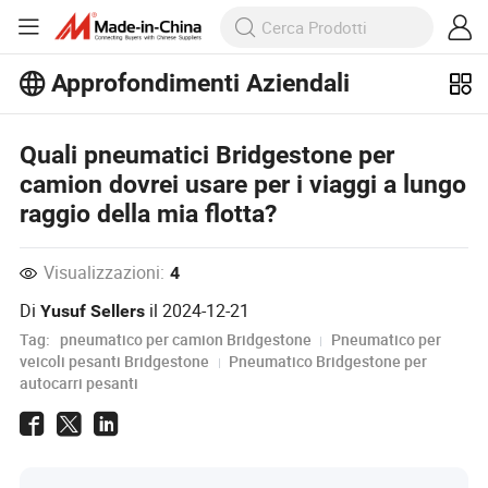
Approfondimenti Aziendali
Scopri altri articoli popolari sugli
Quali pneumatici Bridgestone per
Approfondimenti Aziendali!
camion dovrei usare per i viaggi a lungo
Visualizza altro
raggio della mia flotta?
Visualizzazioni:
4
Di
il
2024-12-21
Yusuf Sellers
Tag:
pneumatico per camion Bridgestone
Pneumatico per
veicoli pesanti Bridgestone
Pneumatico Bridgestone per
autocarri pesanti