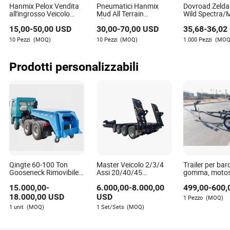
Hanmix Pelox Vendita
Pneumatici Hanmix
Dovroad Zelda
all'ingrosso Veicolo
Mud All Terrain
Wild Spectra/
Neve Inverno
all'ingrosso PCR ATV
Pneumatico p
15,00
-
50,00
USD
30,00
-
70,00
USD
35,68
-
36,02
Passeggero Auto
SUV Radial per camion
Terreno Mudd
Pneumatici Rivenditori
e auto passeggeri
Armatura e Fi
10 Pezzi
(MOQ)
10 Pezzi
(MOQ)
1.000 Pezzi
(MOQ
Neumatici Gomma
Neumaticos 16 17 18
Rinforzato pe
Pneu 15 16 17 18 PCR
19 20 pollici Rivenditore
Trazione Fuori
ATV Tutti Terreni Fango
di gomme Fornitori per
Durability/15 
Prodotti personalizzabili
Camion Pneumatico
auto Buoni prezzi
Pollici
Fornitori in Vendita
Qingte 60-100 Ton
Master Veicolo 2/3/4
Trailer per bar
Gooseneck Rimovibile
Assi 20/40/45
gomma, motosc
Rimorchio a Basso
Rimorchio Semi
ski, motoscafo
15.000,00
-
6.000,00
-
8.000,00
499,00
-
600,
Letto Loyboy
Basso/Basso Letto
yacht della Ci
Rimorchio
18.000,00
USD
USD
1 Pezzo
(MOQ)
Semirimorchio in
1 unit
(MOQ)
1 Set/Sets
(MOQ)
Vendita