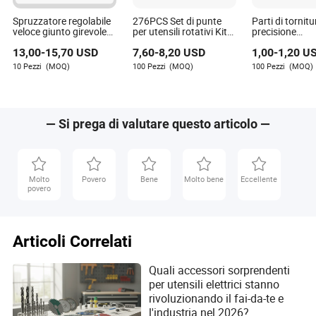
Spruzzatore regolabile
276PCS Set di punte
Parti di tornit
veloce giunto girevole
per utensili rotativi Kit
precisione
parte dell'utensile per
accessori universale Kit
personalizzate
13,00
-
15,70
USD
7,60
-
8,20
USD
1,00
-
1,20
U
vernice accessori
di levigatura e
richiesta acces
lucidatura per
utensili elettric
10 Pezzi
(MOQ)
100 Pezzi
(MOQ)
100 Pezzi
(MOQ)
lavorazione del legno,
gioielleria e giada
— Si prega di valutare questo articolo —
Molto
Povero
Bene
Molto bene
Eccellente
povero
Articoli Correlati
Quali accessori sorprendenti
per utensili elettrici stanno
rivoluzionando il fai-da-te e
l'industria nel 2026?