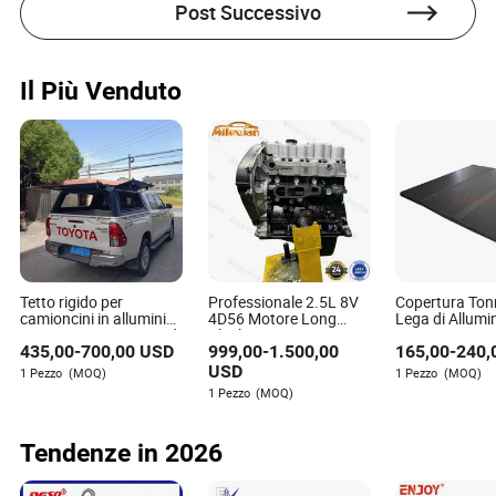
Elettrici
Post Successivo
Q: Come faccio a sapere quale accessorio è giusto per il
mio utensile?
Il Più Venduto
A: Inizia controllando il manuale e le specifiche del tuo
utensile. Questo ti guiderà sugli accessori compatibili.
Q: Quanto spesso dovrei sostituire i miei accessori per
utensili?
A: Dipende dalla frequenza d'uso e dal tipo di materiale.
Ispezionali regolarmente per verificare l'usura e
sostituiscili se mostrano segni di danni.
Tetto rigido per
Professionale 2.5L 8V
Copertura Ton
camioncini in alluminio
4D56 Motore Long
Lega di Allum
4X4 accessori per Ford
Block 4D56 4D56t
Copertura Rigi
435,00
-
700,00
USD
999,00
-
1.500,00
165,00
-
240,
Ranger Hilux Vigo Revo
Diesel Turbo per
Letto di Cami
Navara Np300 Triton
Mitsubishi L200 Pajero
Tonneau Pieghe
USD
1 Pezzo
(MOQ)
1 Pezzo
(MOQ)
L200 Dmax Bt50
L300 Triton Delica
Folding per T
1 Pezzo
(MOQ)
/Revo/Vigo/
/Gmc/F150/T
Aislinn Cross
Tundra
Tendenze in 2026
Autore