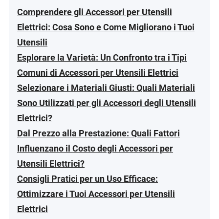
Comprendere gli Accessori per Utensili
Elettrici: Cosa Sono e Come Migliorano i Tuoi
Utensili
Esplorare la Varietà: Un Confronto tra i Tipi
Comuni di Accessori per Utensili Elettrici
Selezionare i Materiali Giusti: Quali Materiali
Sono Utilizzati per gli Accessori degli Utensili
Elettrici?
Dal Prezzo alla Prestazione: Quali Fattori
Influenzano il Costo degli Accessori per
Utensili Elettrici?
Consigli Pratici per un Uso Efficace:
Ottimizzare i Tuoi Accessori per Utensili
Elettrici