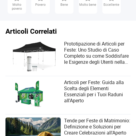
Molto
Povero
Bene
Molto bene
Eccellente
Q: Gli articoli da campeggio costosi valgono il costo?
povero
A: Sì, se offrono maggiore durata, comfort e funzionalità.
Materiali di alta qualità e marchi affidabili di solito
forniscono prestazioni durature e caratteristiche
Articoli Correlati
aggiuntive.
Q: Come mantengo la mia attrezzatura da campeggio?
Prototipazione di Articoli per
A: La pulizia regolare, la protezione dagli elementi, la
Feste: Uno Studio di Caso
corretta conservazione e le riparazioni tempestive aiutano
Completo su come Soddisfare
a mantenere l'attrezzatura. Segui le istruzioni del
le Esigenze degli Utenti nella
produttore per consigli specifici sulla cura.
Progettazione di Attrezzature
per Campeggio e Attività
all'Aperto
Articoli per Feste: Guida alla
Scelta degli Elementi
Essenziali per i Tuoi Raduni
all'Aperto
Lilyana Mccall
Autore
Tende per Feste di Matrimonio:
Definizione e Soluzioni per
Lilyana McCall è una professionista esperta nel
Creare Celebrazioni all'Aperto