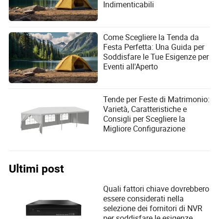
mondo del fitness sportivo e dell'intrattenimento per il
Indimenticabili
tempo libero. Come scrittrice di articoli affermata,
vanta una profonda comprensione della valutazione
dei prodotti e dell'integrazione di sistemi o attrezzature
Come Scegliere la Tenda da
esistenti nel suo settore.
Festa Perfetta: Una Guida per
Soddisfare le Tue Esigenze per
Eventi all'Aperto
Tende per Feste di Matrimonio:
Varietà, Caratteristiche e
Consigli per Scegliere la
Migliore Configurazione
Ultimi post
Quali fattori chiave dovrebbero
essere considerati nella
selezione dei fornitori di NVR
per soddisfare le esigenze