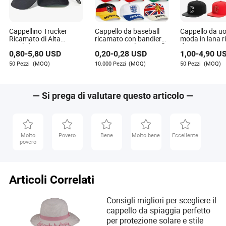
Cappellino Trucker
Cappello da baseball
Cappello da u
Ricamato di Alta
ricamato con bandiera
moda in lana 
Qualità 5 Logo
internazionale, cappello
di cotone 3D c
0,80
-
5,80
USD
0,20
-
0,28
USD
1,00
-
4,90
U
Personalizzato Moda
personalizzato per
piatta e rete 
Rete Posteriore Cotone
eventi pubblicitari,
50 Pezzi
(MOQ)
10.000 Pezzi
(MOQ)
50 Pezzi
(MOQ)
Cappellino Trucker per
cappello casual
Esterni
— Si prega di valutare questo articolo —
Molto
Povero
Bene
Molto bene
Eccellente
povero
Articoli Correlati
Consigli migliori per scegliere il
cappello da spiaggia perfetto
per protezione solare e stile