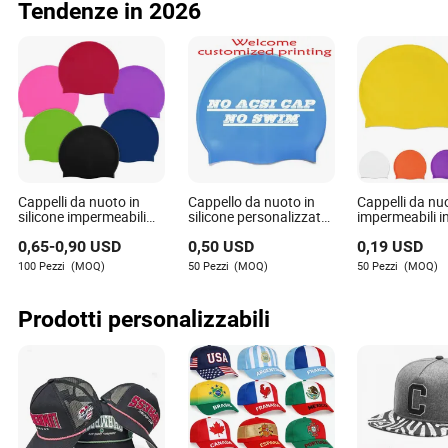
Tendenze in 2026
baseball, cappe
secchi per don
uomini per atti
all'aperto
Cappelli da nuoto in
Cappello da nuoto in
Cappelli da nu
silicone impermeabili
silicone personalizzato
impermeabili in
personalizzati con logo
per eventi di nuoto, club
personalizzati
0,65
-
0,90
USD
0,50
USD
0,19
USD
per bambini e adulti
di nuoto all'ingrosso
proteggere le o
capelli lunghi, 
100 Pezzi
(MOQ)
50 Pezzi
(MOQ)
50 Pezzi
(MOQ)
piscina
Prodotti personalizzabili