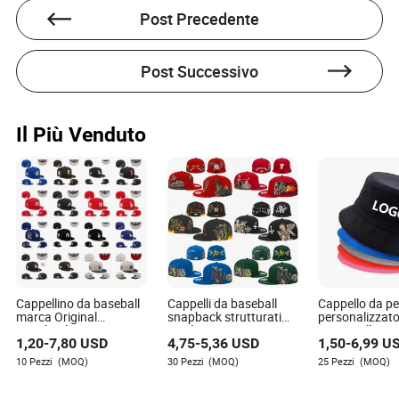
Post Precedente
Post Successivo
Il Più Venduto
Cappellino da baseball
Cappelli da baseball
Cappello da p
marca Original
snapback strutturati
personalizzato
Snapback per uomini,
con logo ricamato 6 per
cotone alla m
1,20
-
7,80
USD
4,75
-
5,36
USD
1,50
-
6,99
U
nuovi cappelli originali,
uomini e donne
unisex con pro
visiera piatta, gorras,
solare in polies
10 Pezzi
(MOQ)
30 Pezzi
(MOQ)
25 Pezzi
(MOQ)
cappello fitted
cappello estiv
spiaggia per la
cappello snap