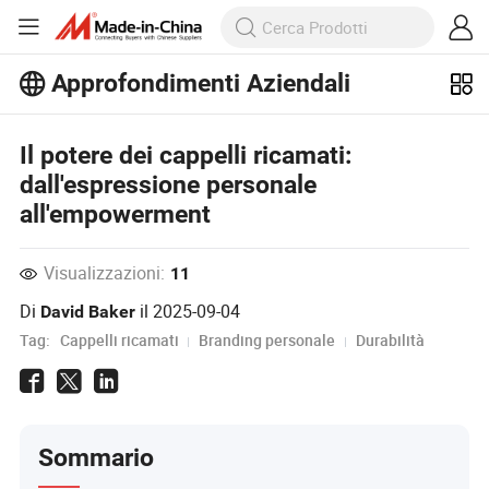
Approfondimenti Aziendali
Scopri altri articoli popolari sugli
Approfondimenti Aziendali!
Visualizza altro
Il potere dei cappelli ricamati:
dall'espressione personale
all'empowerment
Visualizzazioni:
11
Di
il
2025-09-04
David Baker
Tag:
Cappelli ricamati
Branding personale
Durabilità
Sommario