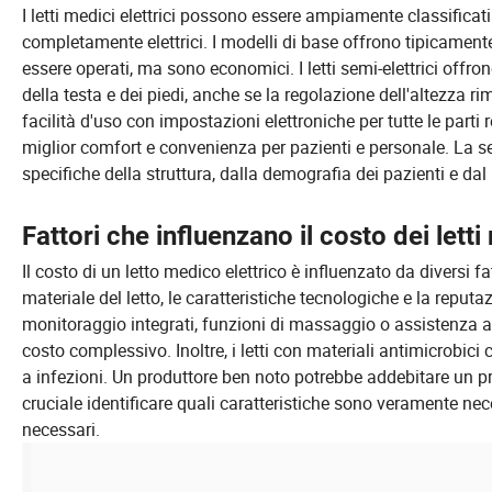
I letti medici elettrici possono essere ampiamente classificati in
completamente elettrici. I modelli di base offrono tipicament
essere operati, ma sono economici. I letti semi-elettrici offron
della testa e dei piedi, anche se la regolazione dell'altezza r
facilità d'uso con impostazioni elettroniche per tutte le part
miglior comfort e convenienza per pazienti e personale. La s
specifiche della struttura, dalla demografia dei pazienti e dal
Fattori che influenzano il costo dei letti 
Il costo di un letto medico elettrico è influenzato da diversi 
materiale del letto, le caratteristiche tecnologiche e la repu
monitoraggio integrati, funzioni di massaggio o assistenza al
costo complessivo. Inoltre, i letti con materiali antimicrobic
a infezioni. Un produttore ben noto potrebbe addebitare un pre
cruciale identificare quali caratteristiche sono veramente nec
necessari.