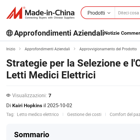
Prodotti
Approfondimenti Aziendali
Notizie Commerc
Scopri altri articoli popolari sugli
Inizio
Approfondimenti Aziendali
Approvvigionamento del Prodotto
Approfondimenti Aziendali!
Strategie per la Selezione e l'
Visualizza altro
Letti Medici Elettrici
Visualizzazioni:
7
Di
il
2025-10-02
Kairi Hopkins
Tag:
Letto medico elettrico
Gestione dei costi
Comfort del paz
Sommario