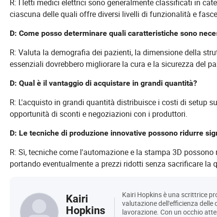
R: I letti medici elettrici sono generalmente classificati in ca
ciascuna delle quali offre diversi livelli di funzionalità e fasc
D: Come posso determinare quali caratteristiche sono neces
R: Valuta la demografia dei pazienti, la dimensione della struttu
essenziali dovrebbero migliorare la cura e la sicurezza del pazi
D: Qual è il vantaggio di acquistare in grandi quantità?
R: L'acquisto in grandi quantità distribuisce i costi di setup s
opportunità di sconti e negoziazioni con i produttori.
D: Le tecniche di produzione innovative possono ridurre sign
R: Sì, tecniche come l'automazione e la stampa 3D possono ridu
portando eventualmente a prezzi ridotti senza sacrificare la q
Kairi Hopkins è una scrittrice pr
Kairi
valutazione dell'efficienza delle
Hopkins
lavorazione. Con un occhio att