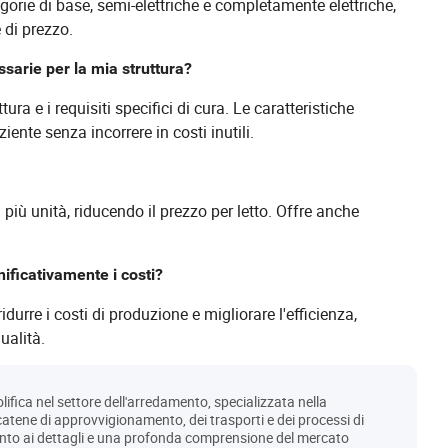
tegorie di base, semi-elettriche e completamente elettriche,
e di prezzo.
sarie per la mia struttura?
ra e i requisiti specifici di cura. Le caratteristiche
ente senza incorrere in costi inutili.
u più unità, riducendo il prezzo per letto. Offre anche
ificativamente i costi?
rre i costi di produzione e migliorare l'efficienza,
ualità.
olifica nel settore dell'arredamento, specializzata nella
 catene di approvvigionamento, dei trasporti e dei processi di
ento ai dettagli e una profonda comprensione del mercato