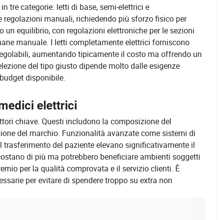
 tre categorie: letti di base, semi-elettrici e
e regolazioni manuali, richiedendo più sforzo fisico per
o un equilibrio, con regolazioni elettroniche per le sezioni
imane manuale. I letti completamente elettrici forniscono
i regolabili, aumentando tipicamente il costo ma offrendo un
elezione del tipo giusto dipende molto dalle esigenze
 budget disponibile.
medici elettrici
fattori chiave. Questi includono la composizione del
tazione del marchio. Funzionalità avanzate come sistemi di
 trasferimento del paziente elevano significativamente il
i costano di più ma potrebbero beneficiare ambienti soggetti
mio per la qualità comprovata e il servizio clienti. È
essarie per evitare di spendere troppo su extra non