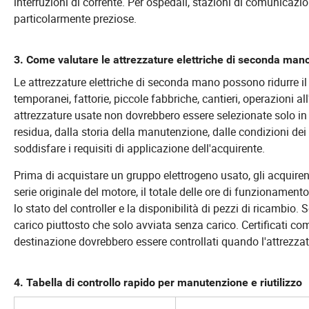
interruzioni di corrente. Per ospedali, stazioni di comunicazi
particolarmente preziose.
3. Come valutare le attrezzature elettriche di seconda man
Le attrezzature elettriche di seconda mano possono ridurre il 
temporanei, fattorie, piccole fabbriche, cantieri, operazioni all
attrezzature usate non dovrebbero essere selezionate solo in b
residua, dalla storia della manutenzione, dalle condizioni d
soddisfare i requisiti di applicazione dell'acquirente.
Prima di acquistare un gruppo elettrogeno usato, gli acquire
serie originale del motore, il totale delle ore di funzionamento, 
lo stato del controller e la disponibilità di pezzi di ricambio.
carico piuttosto che solo avviata senza carico. Certificati co
destinazione dovrebbero essere controllati quando l'attrezzat
4. Tabella di controllo rapido per manutenzione e riutilizzo