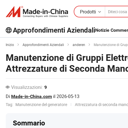
Prodotti
Approfondimenti Aziendali
Notizie Commerc
Scopri altri articoli popolari sugli
Inizio
Approfondimenti Aziendali
anderen
Manutenzione di Gruppi
Approfondimenti Aziendali!
Manutenzione di Gruppi Elettro
Visualizza altro
Attrezzature di Seconda Man
Visualizzazioni:
9
Di
il
2026-05-13
Made-in-China.com
Tag:
Manutenzione del generatore
Attrezzatura di seconda man
Sommario