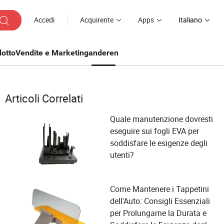
Accedi
Acquirente
Apps
Italiano
otto
Vendite e Marketing
anderen
Articoli Correlati
Quale manutenzione dovresti
eseguire sui fogli EVA per
soddisfare le esigenze degli
utenti?
Come Mantenere i Tappetini
dell'Auto: Consigli Essenziali
per Prolungarne la Durata e