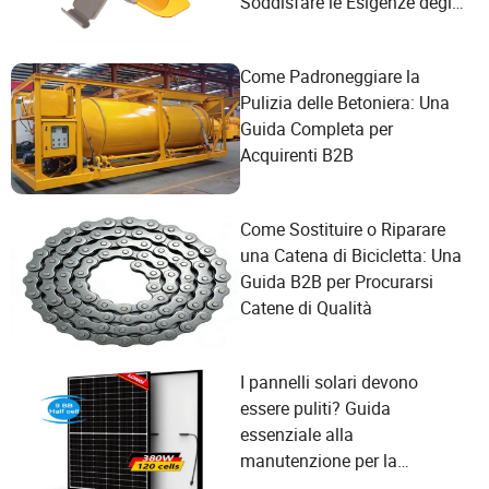
Soddisfare le Esigenze degli
Utenti
Come Padroneggiare la
Pulizia delle Betoniera: Una
Guida Completa per
Acquirenti B2B
Come Sostituire o Riparare
una Catena di Bicicletta: Una
Guida B2B per Procurarsi
Catene di Qualità
I pannelli solari devono
essere puliti? Guida
essenziale alla
manutenzione per la
massima efficienza