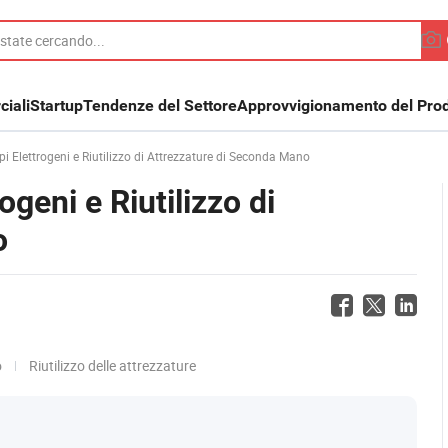
iali
Startup
Tendenze del Settore
Approvvigionamento del Prod
 Elettrogeni e Riutilizzo di Attrezzature di Seconda Mano
geni e Riutilizzo di
o
o
Riutilizzo delle attrezzature