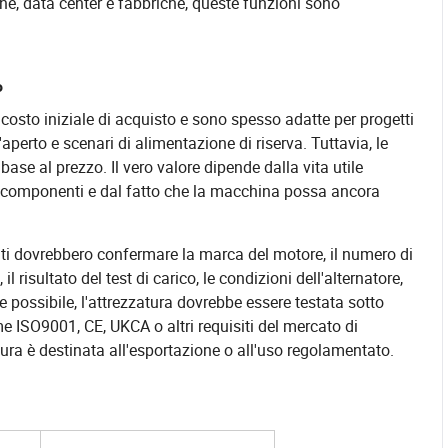
one, data center e fabbriche, queste funzioni sono
o
costo iniziale di acquisto e sono spesso adatte per progetti
'aperto e scenari di alimentazione di riserva. Tuttavia, le
ase al prezzo. Il vero valore dipende dalla vita utile
ei componenti e dal fatto che la macchina possa ancora
nti dovrebbero confermare la marca del motore, il numero di
il risultato del test di carico, le condizioni dell'alternatore,
 Se possibile, l'attrezzatura dovrebbe essere testata sotto
me ISO9001, CE, UKCA o altri requisiti del mercato di
ura è destinata all'esportazione o all'uso regolamentato.