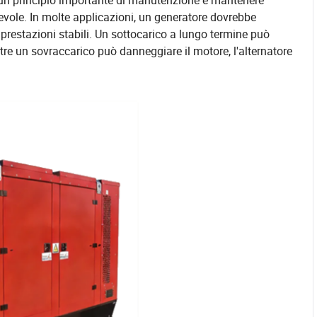
li, un principio importante di manutenzione è mantenere
nevole. In molte applicazioni, un generatore dovrebbe
prestazioni stabili. Un sottocarico a lungo termine può
e un sovraccarico può danneggiare il motore, l'alternatore