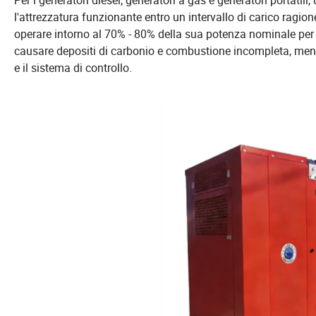
Per i generatori diesel, generatori a gas e generatori portati
l'attrezzatura funzionante entro un intervallo di carico ragio
operare intorno al 70% - 80% della sua potenza nominale per 
causare depositi di carbonio e combustione incompleta, mentr
e il sistema di controllo.