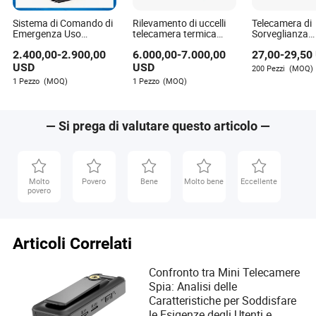
Sistema di Comando di
Rilevamento di uccelli
Telecamera di
Emergenza Uso
telecamera termica
Sorveglianza
Esterno Sorveglianza
anti-drone a lungo
Intelligente 
2.400,00
-
2.900,00
6.000,00
-
7.000,00
27,00
-
29,50
4G Telecamera Dome
raggio montata su
Poe Vigi Tp-L
PTZ Esterno
veicolo sorveglianza
IP67 Massimo
USD
USD
200 Pezzi
(MOQ)
1 Pezzo
(MOQ)
1 Pezzo
(MOQ)
— Si prega di valutare questo articolo —
Molto
Povero
Bene
Molto bene
Eccellente
povero
Articoli Correlati
Confronto tra Mini Telecamere
Spia: Analisi delle
Caratteristiche per Soddisfare
le Esigenze degli Utenti e