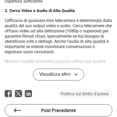
copertura sufficiente.
2. Cerca Video e Audio di Alta Qualità
L'efficacia di qualsiasi mini telecamera è determinata dalla
qualità del suo output video e audio. Cerca telecamere che
offrano video ad alta definizione (1080p o superiore) per
garantire filmati chiari, specialmente se hai bisogno di
identificare volti o dettagli. Anche l'audio di alta qualità è
importante se intendi monitorare conversazioni o
registrare suoni circostanti.
Mentre i modelli economici possono offrire una qualità
video di base, investire in telecamere di fascia alta
garantisce filmati più affidabili e chiari. Inoltre, considera
Visualizza altro
la capacità di archiviazione della telecamera. Molte mini
telecamere offrono opzioni di archiviazione cloud o
supporto per schede SD, permettendoti di conservare i
filmati per periodi prolungati.
Politica sul diritto d'autore
3. Considera l'Installazione e l'Alimentazione
Post Precedente
L'installazione è un altro fattore da considerare quando si