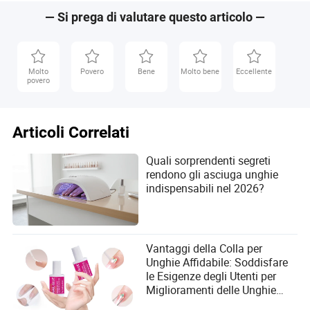
— Si prega di valutare questo articolo —
Molto
Povero
Bene
Molto bene
Eccellente
povero
Articoli Correlati
Quali sorprendenti segreti
rendono gli asciuga unghie
indispensabili nel 2026?
Vantaggi della Colla per
Unghie Affidabile: Soddisfare
le Esigenze degli Utenti per
Miglioramenti delle Unghie
Forti e Duraturi