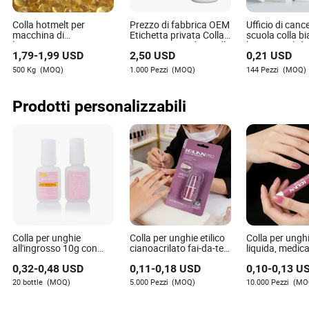
Colla hotmelt per
Prezzo di fabbrica OEM
Ufficio di cance
macchina di
Etichetta privata Colla
scuola colla bi
laminazione per
per estensioni di capelli
buona qualità 
1,79
-
1,99
USD
2,50
USD
0,21
USD
avvolgimento profili in
ad asciugatura rapida
all'ingrosso
legno
Colla per parrucche
500 Kg
(MOQ)
1.000 Pezzi
(MOQ)
144 Pezzi
(MOQ)
Adesivo per parrucche
in pizzo Colla
impermeabile per
Prodotti personalizzabili
fissaggio dei capelli
Colla per unghie
Colla per unghie etilico
Colla per unghi
all'ingrosso 10g con
cianoacrilato fai-da-te
liquida, medica
pennello per unghie
rosa a prova di perdite
waterproof, di
0,32
-
0,48
USD
0,11
-
0,18
USD
0,10
-
0,13
U
finte, colla per unghie
per produttori di punte
durata e sicur
acriliche, adesivo forte
per unghie
20 bottle
(MOQ)
5.000 Pezzi
(MOQ)
10.000 Pezzi
(MO
per punte di unghie