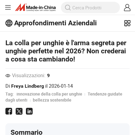
Approfondimenti Aziendali
Scopri altri articoli popolari sugli
Approfondimenti Aziendali!
La colla per unghie è l'arma segreta per
Visualizza altro
unghie perfette nel 2026? Non crederai
a cosa sta cambiando!
Visualizzazioni:
9
Di
il
2026-01-14
Freya Lindberg
Tag:
innovazione della colla per unghie
Tendenze guidate
dagli utenti
bellezza sostenibile
Sommario