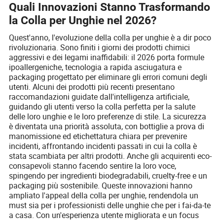
Quali Innovazioni Stanno Trasformando
la Colla per Unghie nel 2026?
Quest'anno, l'evoluzione della colla per unghie è a dir poco
rivoluzionaria. Sono finiti i giorni dei prodotti chimici
aggressivi e dei legami inaffidabili: il 2026 porta formule
ipoallergeniche, tecnologia a rapida asciugatura e
packaging progettato per eliminare gli errori comuni degli
utenti. Alcuni dei prodotti più recenti presentano
raccomandazioni guidate dall'intelligenza artificiale,
guidando gli utenti verso la colla perfetta per la salute
delle loro unghie e le loro preferenze di stile. La sicurezza
è diventata una priorità assoluta, con bottiglie a prova di
manomissione ed etichettatura chiara per prevenire
incidenti, affrontando incidenti passati in cui la colla è
stata scambiata per altri prodotti. Anche gli acquirenti eco-
consapevoli stanno facendo sentire la loro voce,
spingendo per ingredienti biodegradabili, cruelty-free e un
packaging più sostenibile. Queste innovazioni hanno
ampliato l'appeal della colla per unghie, rendendola un
must sia per i professionisti delle unghie che per i fai-da-te
a casa. Con un'esperienza utente migliorata e un focus