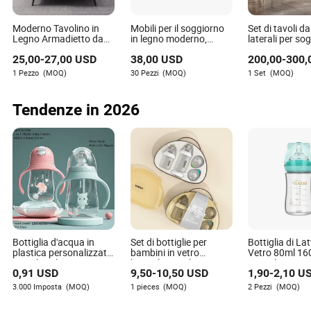
dipendere fortemente dagli agenti locali, il che influisce
sull'esperienza del cliente e sulla fiducia nel marchio.
Moderno Tavolino in
Mobili per il soggiorno
Set di tavoli d
Legno Armadietto da
in legno moderno,
laterali per so
Parete Mobili per la
tavolino da caffè,
all'ingrosso in 
25,00
-
27,00
USD
38,00
USD
200,00
-
300,
Casa Soggiorno MDF
supporto per TV
sinterizzata pe
Tavolino da Tè TV
laterale
1 Pezzo
(MOQ)
30 Pezzi
(MOQ)
1 Set
(MOQ)
Tavolino da Caffè
Tendenze in 2026
6. Prospettive di Mercato
Bottiglia d'acqua in
Set di bottiglie per
Bottiglia di Lat
A breve termine, i marchi cinesi dovrebbero continuare a
plastica personalizzata
bambini in vetro
Vetro 80ml 16
2 per bambini con
borosilicato alto con
Bottiglia Sippy
crescere nei mercati emergenti dove la domanda è guidata
0,91
USD
9,50
-
10,50
USD
1,90
-
2,10
U
tettarella in silicone
tettarella senza BPA
Trasparente p
dall'industrializzazione, dall'approvvigionamento
anti-colica, biberon per
Allenamento d
3.000 Imposta
(MOQ)
1 pieces
(MOQ)
2 Pezzi
(MOQ)
energetico instabile, dalla costruzione di infrastrutture e
l'allattamento in PPSU
Bambino
con manico, articoli per
dalla necessità di elettricità di riserva. La loro ampia