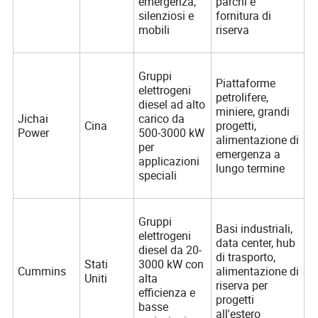
emergenza,
parchi e
silenziosi e
fornitura di
mobili
riserva
Gruppi
Piattaforme
elettrogeni
petrolifere,
diesel ad alto
miniere, grandi
Jichai
carico da
Cina
progetti,
Power
500-3000 kW
alimentazione di
per
emergenza a
applicazioni
lungo termine
speciali
Gruppi
Basi industriali,
elettrogeni
data center, hub
diesel da 20-
di trasporto,
Stati
3000 kW con
Cummins
alimentazione di
Uniti
alta
riserva per
efficienza e
progetti
basse
all'estero