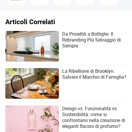
Essendo una piattaforma di servizi completa per il
commercio estero, Made-in-China.com si impegna a
sfruttare le opportunità di business per i fornitori
Articoli Correlati
cinesi e gli acquirenti esteri, fornendo servizi completi
per promuovere il commercio internazionale tra le due
parti.
Da Proiettili a Bottiglie: Il
Rebranding Più Selvaggio di
Sempre
La Ribellione di Brooklyn:
Salvare il Marchio di Famiglia?
Design vs. Funzionalità vs.
Sostenibilità: come si
confrontano nella creazione di
eleganti flaconi di profumo?