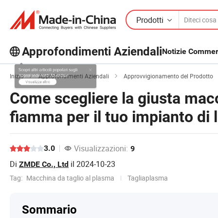
Prodotti
Approfondimenti Aziendali
Notizie Commerc
Scopri altri articoli popolari sugli
Inizio
Approfondimenti Aziendali
Approvvigionamento del Prodotto
Approfondimenti Aziendali!
Come scegliere la giusta macc
Visualizza altro
fiamma per il tuo impianto di 
Visualizzazioni:
3.0
9
Di
il
2024-10-23
ZMDE Co., Ltd
Tag:
Macchina da taglio al plasma
Tagliaplasma
Sommario