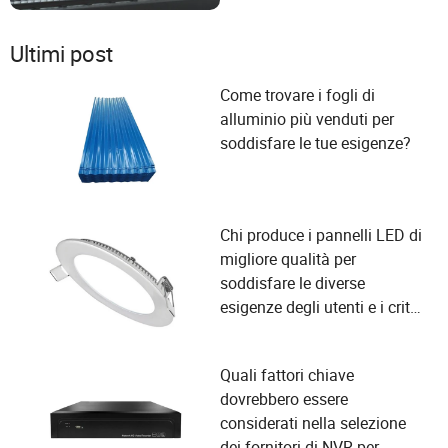
Ultimi post
Come trovare i fogli di
alluminio più venduti per
soddisfare le tue esigenze?
Chi produce i pannelli LED di
migliore qualità per
soddisfare le diverse
esigenze degli utenti e i criteri
di selezione dei fornitori?
Quali fattori chiave
dovrebbero essere
considerati nella selezione
dei fornitori di NVR per