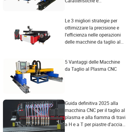
Caratteristiche e
Soddisfazione delle Esigenze
degli Utenti
Le 3 migliori strategie per
ottimizzare la precisione e
l'efficienza nelle operazioni
delle macchine da taglio al
plasma
5 Vantaggi delle Macchine
da Taglio al Plasma CNC
Guida definitiva 2025 alla
macchina CNC per il taglio al
plasma e alla fiamma di travi
a H e a T per piastre d'acciaio
industriali