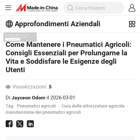
Approfondimenti Aziendali
Scopri altri articoli popolari sugli
Come Mantenere i Pneumatici Agricoli:
Approfondimenti Aziendali!
Consigli Essenziali per Prolungarne la
Visualizza altro
Vita e Soddisfare le Esigenze degli
Utenti
Visualizzazioni:
5
Di
il
2026-03-01
Jayceon Odom
Tag:
Pneumatici agricoli
Cura delle attrezzature agricole
manutenzione dei pneumatici agricoli