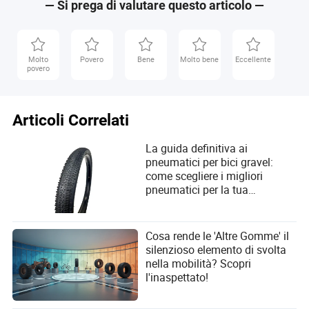
— Si prega di valutare questo articolo —
Jayceon Odom
Autore
Jayceon Odom è un autore di articoli nel settore
Molto
Povero
Bene
Molto bene
Eccellente
povero
automobilistico e dei ricambi. Si specializza nella
valutazione delle capacità tecniche dei fornitori nel
settore automobilistico e dei ricambi. Jayceon ha una
profonda conoscenza del settore ed è dedicato a
Articoli Correlati
fornire preziose intuizioni per le aziende in questo
settore.
La guida definitiva ai
pneumatici per bici gravel:
come scegliere i migliori
pneumatici per la tua
prossima avventura
Cosa rende le 'Altre Gomme' il
silenzioso elemento di svolta
nella mobilità? Scopri
l'inaspettato!