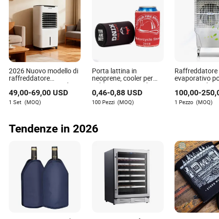
Carlee Mack
Autore
Carlee Mack è un'esperta nel settore delle borse e delle
scatole regalo, specializzata nella valutazione
dell'impatto ambientale dei prodotti e dei processi di
2026 Nuovo modello di
Porta lattina in
Raffreddatore 
produzione. Con un occhio attento alla sostenibilità,
raffreddatore
neoprene, cooler per
evaporativo po
porta preziose intuizioni al settore attraverso i suoi
evaporativo portatile e
sublimazione, cooler
Water Cool 1
49,00
-
69,00
USD
0,46
-
0,88
USD
100,00
-
250,
riscaldatore, 1200CMH
per birra
scritti.
Flusso d'aria
1 Set
(MOQ)
100 Pezzi
(MOQ)
1 Pezzo
(MOQ)
Tendenze in 2026