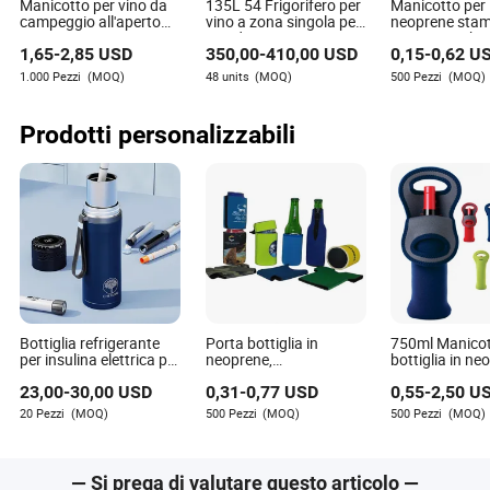
Manicotto per vino da
135L 54 Frigorifero per
Manicotto per l
campeggio all'aperto
vino a zona singola per
neoprene stam
premium con
uso domestico o
manica per be
1,65
-
2,85
USD
350,00
-
410,00
USD
0,15
-
0,62
U
isolamento in gel
commerciale
personalizzata
manicotto per l
1.000 Pezzi
(MOQ)
48 units
(MOQ)
500 Pezzi
(MOQ)
birra
Prodotti personalizzabili
Bottiglia refrigerante
Porta bottiglia in
750ml Manicot
per insulina elettrica per
neoprene,
bottiglia in ne
diabetici
raffreddatore isolato
durevole, cope
23,00
-
30,00
USD
0,31
-
0,77
USD
0,55
-
2,50
U
per birra e bevande in
singola isolata
lattina (BC0075)
bottiglia di vin
20 Pezzi
(MOQ)
500 Pezzi
(MOQ)
500 Pezzi
(MOQ)
raffreddatore p
per vino, raffr
per birra Stub
— Si prega di valutare questo articolo —