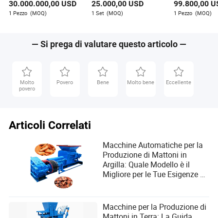
acciaio rotondo, mulino
Stud Track Roll
del decking del
30.000.000,00
USD
25.000,00
USD
99.800,00
U
Autore
per tubi
Forming
pavimento
1 Pezzo
(MOQ)
1 Set
(MOQ)
1 Pezzo
(MOQ)
Elise Newman è una scrittrice esperta specializzata
nell'industria dei macchinari per la produzione e la
— Si prega di valutare questo articolo —
lavorazione. Con un'attenzione particolare alla
valutazione della reattività e dell'efficacia della
comunicazione con i fornitori durante il processo di
approvvigionamento, Elise eccelle nel fornire contenuti
Molto
Povero
Bene
Molto bene
Eccellente
povero
perspicaci e dettagliati che aiutano le aziende a
orientarsi nelle loro esigenze di approvvigionamento.
Articoli Correlati
Macchine Automatiche per la
Produzione di Mattoni in
Argilla: Quale Modello è il
Migliore per le Tue Esigenze di
Costruzione?
Macchine per la Produzione di
Mattoni in Terra: La Guida