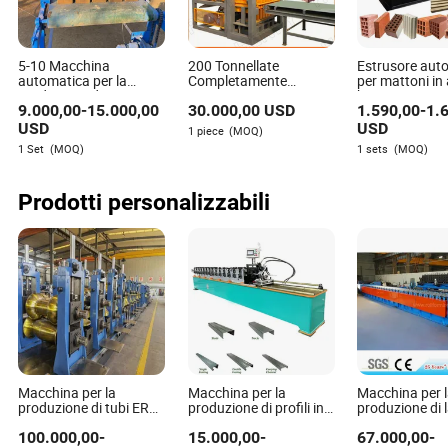
R: Il design modulare semplifica la manutenzione e gli
aggiornamenti, consentendo di ridurre i tempi di inattività
e di adattarsi in modo flessibile ai requisiti di produzione,
5-10 Macchina
200 Tonnellate
Estrusore aut
garantendo una soluzione di macchinari senza tempo e
automatica per la
Completamente
per mattoni in 
scalabile.
produzione di mattoni
Automatico Hr10-10
basso prezzo i
9.000,00
-
15.000,00
30.000,00
USD
1.590,00
-
1.
in argilla con
Super Idraulico
rossa
interblocco idraulico
Macchina per Mattoni
USD
USD
D:
Qual è l'impatto dell'IA e dell'apprendimento
1 piece
(MOQ)
per mattoni ecologici
in Argilla/ Macchina per
1 Set
(MOQ)
1 sets
(MOQ)
automatico sui progetti di macchine future?
Fare Mattoni
R: L'IA e l'apprendimento automatico possono prevedere le
Prodotti personalizzabili
esigenze di manutenzione e ottimizzare le impostazioni di
produzione, migliorando l'efficienza e la durata della
macchina e supportando una transizione verso processi di
produzione più intelligenti.
Macchina per la
Macchina per la
Macchina per 
produzione di tubi ERW,
produzione di profili in
produzione di l
macchina per la
acciaio leggero per telai
copertura, ma
100.000,00
-
15.000,00
-
67.000,00
-
produzione di tubi in
in cartongesso Cu C U
per la formatur
Elise Newman