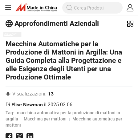
Approfondimenti Aziendali
Scopri altri articoli popolari sugli
Macchine Automatiche per la
Approfondimenti Aziendali!
Produzione di Mattoni in Argilla: Una
Visualizza altro
Guida Completa alla Progettazione e
alle Esigenze degli Utenti per una
Produzione Ottimale
Visualizzazioni:
13
Di
il
2025-02-06
Elise Newman
Tag:
macchina automatica per la produzione di mattoni in
argilla
Macchina per mattoni
Macchina automatica per
mattoni