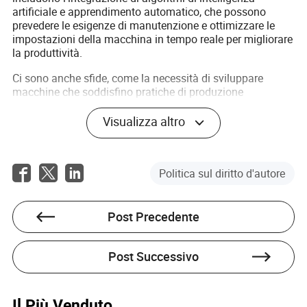
artificiale e apprendimento automatico, che possono
prevedere le esigenze di manutenzione e ottimizzare le
impostazioni della macchina in tempo reale per migliorare
la produttività.
Ci sono anche sfide, come la necessità di sviluppare
macchine che soddisfino pratiche di produzione
sostenibili senza aumentare i costi. Le opportunità
abbondano nell'uso di fonti di energia rinnovabile e
Visualizza altro
materiali riciclati nella fabbricazione delle macchine,
allineandosi con gli sforzi globali verso un futuro più
sostenibile. Mentre queste tendenze si sviluppano, attori
Politica sul diritto d'autore
del settore come un "produttore ben noto" stanno
continuamente esplorando modi per sfruttare la
tecnologia all'avanguardia, garantendo che i loro
macchinari rimangano all'avanguardia dell'innovazione.
Post Precedente
Conclusione
Post Successivo
Il panorama delle macchine automatiche per la
produzione di mattoni di argilla è intrecciato con
considerazioni che spaziano dai principi di design robusti
Il Più Venduto