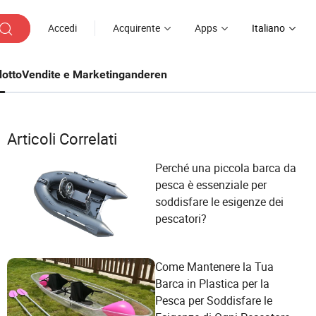
Accedi
Acquirente
Apps
Italiano
otto
Vendite e Marketing
anderen
Articoli Correlati
Perché una piccola barca da
pesca è essenziale per
soddisfare le esigenze dei
pescatori?
Come Mantenere la Tua
Barca in Plastica per la
Pesca per Soddisfare le