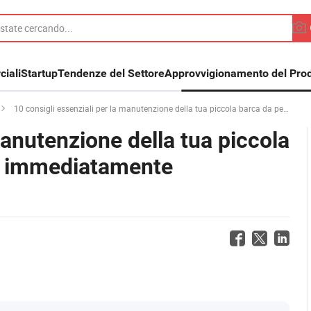
iali
Startup
Tendenze del Settore
Approvvigionamento del Prod
10 consigli essenziali per la manutenzione della tua piccola barca da pesca per migliorare immediatamente l'esperienza dell'utente
manutenzione della tua piccola
re immediatamente