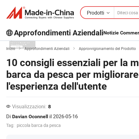
Prodotti
Approfondimenti Aziendali
Notizie Commerc
Scopri altri articoli popolari sugli
Inizio
Approfondimenti Aziendali
Approvvigionamento del Prodotto
Approfondimenti Aziendali!
10 consigli essenziali per la 
Visualizza altro
barca da pesca per migliora
l'esperienza dell'utente
Visualizzazioni:
8
Di
il
2026-05-16
Davian Oconnell
Tag:
piccola barca da pesca