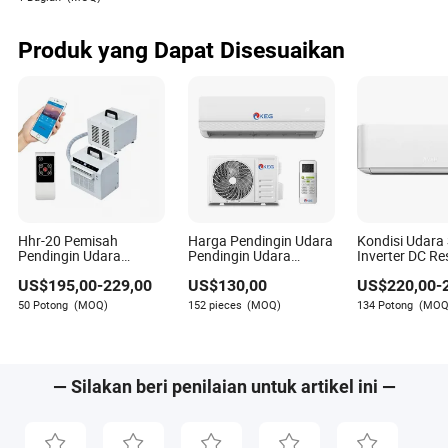
Mini Split Pendingin
signifikan pada diskusi tentang kemajuan teknologi
Udara
dan tren pasar dalam elektronik konsumen.
Produk yang Dapat Disesuaikan
Hhr-20 Pemisah
Harga Pendingin Udara
Kondisi Udara 
Pendingin Udara
Pendingin Udara
Inverter DC Re
Portabel 3000BTU
24000BTU Pendingin
dan Tipe On-O
US$
195,00
-
229,00
US$
130,00
US$
220,00
-
R290 Refrigeran
Udara Split
(peralatan ru
Kontrol Jarak Jauh
tangga)
50 Potong
(MOQ)
152 pieces
(MOQ)
134 Potong
(MOQ
WiFi 220V
— Silakan beri penilaian untuk artikel ini —