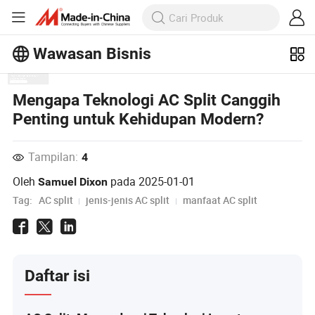
Wawasan Bisnis
Jelajahi artikel populer lainnya di
Mengapa Teknologi AC Split Canggih
Wawasan Bisnis!
Penting untuk Kehidupan Modern?
Lihat Lainnya
Tampilan:
4
Oleh
pada
2025-01-01
Samuel Dixon
Tag:
AC split
jenis-jenis AC split
manfaat AC split
Daftar isi