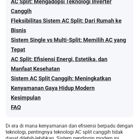
AC Split: Mengadopsi Teknologi Inverter
Canggih
Fleksibilitas Sistem AC Split: Dari Rumah ke
Bisnis
Sistem Single vs Multi-Split: Memilih AC yang
Tepat
AC Split: Efisiensi Energi, Estetika, dan
Manfaat Kesehatan
Sistem AC Split Canggih: Meningkatkan
Kenyamanan Gaya Hidup Modern
Kesimpulan
FAQ
Di era di mana kenyamanan dan efisiensi berpadu dengan
teknologi, pentingnya teknologi AC split canggih tidak
dapat dilebih-lebihkan. Sistem pendingin modern ini