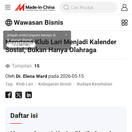
Wawasan Bisnis
Jelajahi artikel populer lainnya di
Mengapa Klub Lari Menjadi Kalender
Wawasan Bisnis!
Sosial, Bukan Hanya Olahraga
Lihat Lainnya
Tampilan:
15
Oleh
pada
2026-05-15
Dr. Elena Ward
Tag:
Klub Lari
Kebugaran Sosial
Budaya Kesehatan
Daftar isi