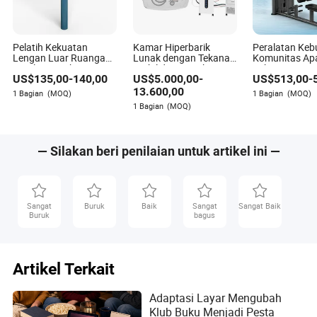
Pelatih Kekuatan
Kamar Hiperbarik
Peralatan Ke
Lengan Luar Ruangan,
Lunak dengan Tekanan
Komunitas Ap
Peralatan Kebugaran
Stabil dan Rangka
Kekuatan Berse
US$
135,00
-
140,00
US$
5.000,00
-
US$
513,00
-
Latihan Tubuh Bagian
Tahan Udara untuk
CE Penjual Ter
Atas untuk Komunitas
Klub Kebugaran
2026 Edisi Tar
13.600,00
1 Bagian
(MOQ)
1 Bagian
(MOQ)
Taman
Komunitas
Lat/Rendah 
1 Bagian
(MOQ)
Pemasok Baja
— Silakan beri penilaian untuk artikel ini —
Sangat
Buruk
Baik
Sangat
Sangat Baik
Buruk
bagus
Artikel Terkait
Adaptasi Layar Mengubah
Klub Buku Menjadi Pesta