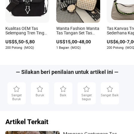
Kualitas OEM Tas
Wanita Fashion Wanita
Tas Kanvas Tr
Selempang Tren Tinggi
Tas Tangan Set Tas
Sederhana Ka
Messenger Trapstar
Selempang Tas Bahu
Besar Multi Fu
US$
5,50
-
5,80
US$
15,00
-
48,00
US$
6,00
-
7,0
Promosi Hadiah
2in1 Tas Sling Trend
Wanita Bahu Sa
Sekolah Pria Tote
Tas untuk Perjalanan
Dapat Diguna
200 Potong
(MOQ)
1 Bagian
(MOQ)
200 Potong
(MOQ
Wanita Belanja
Belanja
Sebagai Tas 
Perjalanan Satu Bahu
Tas Belanja
Tas Fashion
— Silakan beri penilaian untuk artikel ini —
Sangat
Buruk
Baik
Sangat
Sangat Baik
Buruk
bagus
Artikel Terkait
Mengapa Gantungan Tas