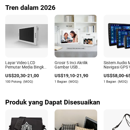
Tren dalam 2026
Layar Video LCD
Grosir 5 Inci Akrilik
Sistem Audio 
Pemutar Media Bingkai
Gambar USB
Navigasi GPS 
Foto Digital dengan
Masukkan Fungsi
Stereo Android
US$
20,30
-
21,00
US$
19,10
-
21,90
US$
58,00
-
6
Speaker Depan
Putar Video Objek Tak
China
Terbatas Bingkai Foto
100 Potong
(MOQ)
1 Bagian
(MOQ)
1 Bagian
(MOQ)
Digital Transparan
Produk yang Dapat Disesuaikan