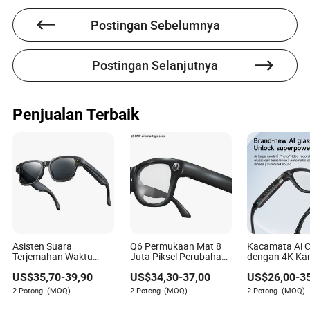
Postingan Sebelumnya
Postingan Selanjutnya
Penjualan Terbaik
Asisten Suara
Q6 Permukaan Mat 8
Kacamata Ai 
Terjemahan Waktu
Juta Piksel Perubahan
dengan 4K Ka
Nyata Kacamata Foto
Warna Lensa Kamera
Mengambil G
US$
35,70
-
39,90
US$
34,30
-
37,00
US$
26,00
-
3
Video Ai Pintar
Video Bluetooth WiFi
Video Chatgpt
Kacamata Pintar Ai
Panggilan Tel
2 Potong
(MOQ)
2 Potong
(MOQ)
2 Potong
(MOQ)
Musik