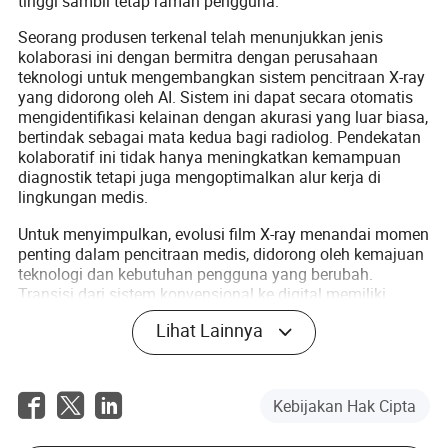
tinggi sambil tetap ramah pengguna.
Seorang produsen terkenal telah menunjukkan jenis
kolaborasi ini dengan bermitra dengan perusahaan
teknologi untuk mengembangkan sistem pencitraan X-ray
yang didorong oleh AI. Sistem ini dapat secara otomatis
mengidentifikasi kelainan dengan akurasi yang luar biasa,
bertindak sebagai mata kedua bagi radiolog. Pendekatan
kolaboratif ini tidak hanya meningkatkan kemampuan
diagnostik tetapi juga mengoptimalkan alur kerja di
lingkungan medis.
Untuk menyimpulkan, evolusi film X-ray menandai momen
penting dalam pencitraan medis, didorong oleh kemajuan
teknologi dan kebutuhan pengguna yang berubah.
Transisi dari sistem konvensional ke digital memiliki
potensi besar untuk meningkatkan perawatan pasien,
Lihat Lainnya
mengurangi biaya, dan memenuhi permintaan pasar
untuk solusi yang ramah lingkungan. Saat kita
melangkah maju, kerja sama multidisiplin akan tetap
menjadi landasan inovasi, memastikan bahwa teknologi
Kebijakan Hak Cipta
X-ray terus berkembang untuk memenuhi kompleksitas
perawatan kesehatan modern.