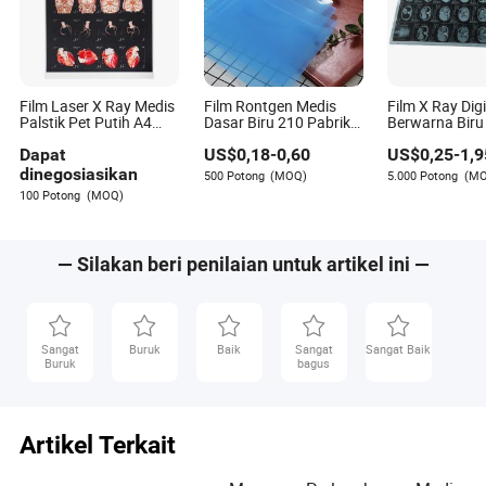
berspesialisasi dalam menganalisis tren
pengembangan produk. Dengan pemahaman
mendalam tentang sektor ini, Tony memberikan
wawasan berharga tentang lanskap inovasi
perawatan kesehatan yang terus berkembang.
Film Laser X Ray Medis
Film Rontgen Medis
Film X Ray Digi
Keahliannya membantu pembaca tetap terinformasi
Palstik Pet Putih A4
Dasar Biru 210 Pabrik
Berwarna Biru
tentang kemajuan terbaru, membuat topik yang
Film 125um
Pencitraan MRI Micron
Micron 10X12 
kompleks dapat diakses oleh khalayak luas.
Dapat
US$
0,18
-
0,60
US$
0,25
-
1,9
Sumber Daya
untuk Agfa Dr
5302
dinegosiasikan
500 Potong
(MOQ)
5.000 Potong
(M
100 Potong
(MOQ)
— Silakan beri penilaian untuk artikel ini —
Sangat
Buruk
Baik
Sangat
Sangat Baik
Buruk
bagus
Artikel Terkait