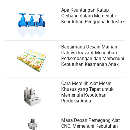
Apa Keuntungan Katup
Gerbang dalam Memenuhi
Kebutuhan Pengguna Industri?
Bagaimana Desain Mainan
Cahaya Inovatif Mengubah
Perkembangan dan Memenuhi
Kebutuhan Keamanan Anak
Cara Memilih Alat Mesin
Khusus yang Tepat untuk
Memenuhi Kebutuhan
Produksi Anda
Masa Depan Pemegang Alat
CNC: Memenuhi Kebutuhan