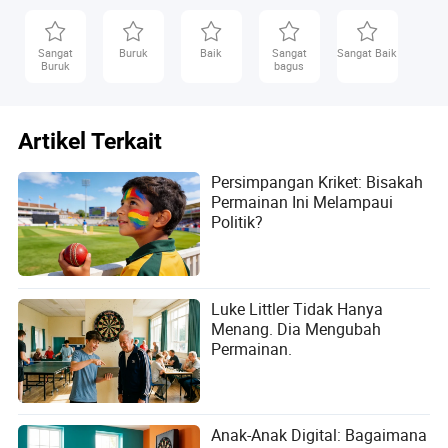
mengakomodasi olahraga petualangan, dan pariwisata
berkembang pesat saat para penggemar mencari
destinasi unik untuk tantangan berikutnya. Seiring
Sangat
Buruk
Baik
Sangat
Sangat Baik
Buruk
bagus
keselamatan, keberlanjutan, dan komunitas menjadi nilai-
nilai sentral, olahraga ekstrem akan menjadi bukan hanya
ujian keberanian tetapi juga model bagaimana kita dapat
bermain, terhubung, dan berinovasi di dunia yang berubah
Artikel Terkait
dengan cepat.
Persimpangan Kriket: Bisakah
FAQ – Pertanyaan Anda tentang
Permainan Ini Melampaui
Olahraga Ekstrem Dijawab
Politik?
Q1: Apakah olahraga ekstrem aman untuk pemula?
Sementara semua olahraga memiliki beberapa risiko,
kemajuan dalam peralatan, pelatihan, dan desain fasilitas
Luke Littler Tidak Hanya
telah membuatnya jauh lebih aman bagi pemula untuk
Menang. Dia Mengubah
mencoba olahraga ekstrem. Pemula didorong untuk
Permainan.
memulai dengan instruksi profesional dan perlengkapan
keselamatan yang sesuai untuk meminimalkan bahaya
dan membangun kepercayaan diri.
Anak-Anak Digital: Bagaimana
Q2: Berapa usia terbaik untuk memulai olahraga ekstrem?