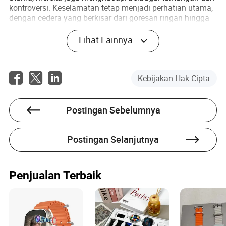
kontroversi. Keselamatan tetap menjadi perhatian utama,
dengan cedera yang berkisar dari goresan ringan hingga
kecelakaan yang mengancam jiwa. Meskipun kemajuan
dalam peralatan dan pelatihan telah mengurangi risiko,
Lihat Lainnya
bahaya yang melekat tidak dapat dihilangkan
sepenuhnya. Komersialisasi olahraga ekstrem telah
memicu perdebatan tentang keaslian dan potensi
Kebijakan Hak Cipta
hilangnya semangat pemberontakan olahraga tersebut.
Beberapa puritan khawatir bahwa partisipasi massal dan
sponsor korporat dapat mengencerkan budaya,
mengubah gairah menjadi keuntungan. Dampak
Postingan Sebelumnya
lingkungan adalah masalah mendesak lainnya, karena
acara berskala besar dan peningkatan aktivitas luar
ruangan dapat membebani sumber daya alam dan
Postingan Selanjutnya
mengganggu ekosistem lokal. Sebagai tanggapan,
banyak organisasi mengadopsi praktik ramah lingkungan,
tetapi keseimbangan antara pertumbuhan dan
Penjualan Terbaik
keberlanjutan tetap rapuh. Inklusivitas adalah
kemenangan sekaligus tantangan; sementara lebih
banyak wanita, pemuda, dan lansia bergabung dalam
kancah ini, hambatan terkait akses, keterjangkauan, dan
representasi masih ada di beberapa wilayah. Kontroversi