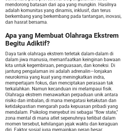
mendorong batasan dari apa yang mungkin. Hasilnya
adalah komunitas yang dinamis, inklusif, dan terus
berkembang yang berkembang pada tantangan, inovasi,
dan hasrat bersama.
Apa yang Membuat Olahraga Ekstrem
Begitu Adiktif?
Daya tarik olahraga ekstrem terletak dalam-dalam di
dalam jiwa manusia, memanfaatkan keinginan bawaan
kita untuk kegembiraan, penguasaan, dan koneksi. Di
jantung pengalaman ini adalah adrenalin—lonjakan
neurokimia yang kuat yang meningkatkan indra,
mempertajam fokus, dan menciptakan perasaan tak
terkalahkan. Namun kecanduan ini melampaui fisik.
Olahraga ekstrem menawarkan perpaduan unik antara
risiko dan imbalan, di mana mengatasi ketakutan dan
ketidakpastian mengarah pada kepuasan pribadi yang
mendalam. Psikolog menyebut ini sebagai "flow state,"
zona mental di mana atlet sepenuhnya terlibat dalam
momen tersebut, kehilangan jejak waktu dan keraguan
diri. Faktor sosial juga memainkan peran besar;