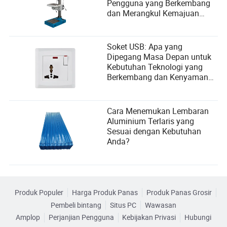
Pengguna yang Berkembang
dan Merangkul Kemajuan
Teknologi
Soket USB: Apa yang
Dipegang Masa Depan untuk
Kebutuhan Teknologi yang
Berkembang dan Kenyamanan
Pengguna
Cara Menemukan Lembaran
Aluminium Terlaris yang
Sesuai dengan Kebutuhan
Anda?
Produk Populer
Harga Produk Panas
Produk Panas Grosir
Pembeli bintang
Situs PC
Wawasan
Amplop
Perjanjian Pengguna
Kebijakan Privasi
Hubungi