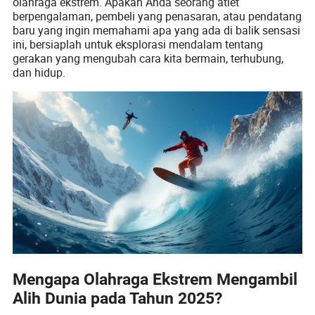
olahraga ekstrem. Apakah Anda seorang atlet
berpengalaman, pembeli yang penasaran, atau pendatang
baru yang ingin memahami apa yang ada di balik sensasi
ini, bersiaplah untuk eksplorasi mendalam tentang
gerakan yang mengubah cara kita bermain, terhubung,
dan hidup.
Mengapa Olahraga Ekstrem Mengambil
Alih Dunia pada Tahun 2025?