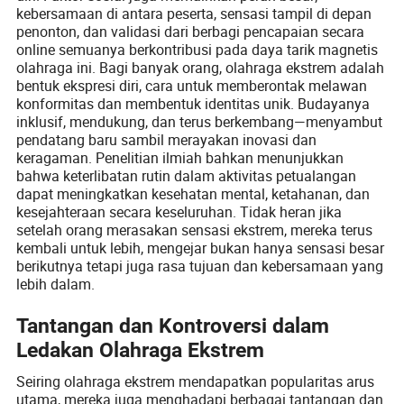
kebersamaan di antara peserta, sensasi tampil di depan
penonton, dan validasi dari berbagi pencapaian secara
online semuanya berkontribusi pada daya tarik magnetis
olahraga ini. Bagi banyak orang, olahraga ekstrem adalah
bentuk ekspresi diri, cara untuk memberontak melawan
konformitas dan membentuk identitas unik. Budayanya
inklusif, mendukung, dan terus berkembang—menyambut
pendatang baru sambil merayakan inovasi dan
keragaman. Penelitian ilmiah bahkan menunjukkan
bahwa keterlibatan rutin dalam aktivitas petualangan
dapat meningkatkan kesehatan mental, ketahanan, dan
kesejahteraan secara keseluruhan. Tidak heran jika
setelah orang merasakan sensasi ekstrem, mereka terus
kembali untuk lebih, mengejar bukan hanya sensasi besar
berikutnya tetapi juga rasa tujuan dan kebersamaan yang
lebih dalam.
Tantangan dan Kontroversi dalam
Ledakan Olahraga Ekstrem
Seiring olahraga ekstrem mendapatkan popularitas arus
utama, mereka juga menghadapi berbagai tantangan dan