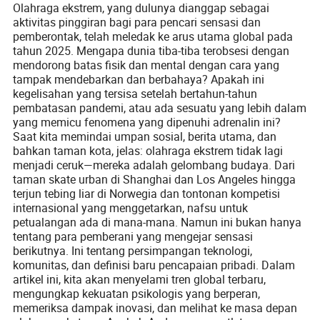
Olahraga ekstrem, yang dulunya dianggap sebagai
aktivitas pinggiran bagi para pencari sensasi dan
pemberontak, telah meledak ke arus utama global pada
tahun 2025. Mengapa dunia tiba-tiba terobsesi dengan
mendorong batas fisik dan mental dengan cara yang
tampak mendebarkan dan berbahaya? Apakah ini
kegelisahan yang tersisa setelah bertahun-tahun
pembatasan pandemi, atau ada sesuatu yang lebih dalam
yang memicu fenomena yang dipenuhi adrenalin ini?
Saat kita memindai umpan sosial, berita utama, dan
bahkan taman kota, jelas: olahraga ekstrem tidak lagi
menjadi ceruk—mereka adalah gelombang budaya. Dari
taman skate urban di Shanghai dan Los Angeles hingga
terjun tebing liar di Norwegia dan tontonan kompetisi
internasional yang menggetarkan, nafsu untuk
petualangan ada di mana-mana. Namun ini bukan hanya
tentang para pemberani yang mengejar sensasi
berikutnya. Ini tentang persimpangan teknologi,
komunitas, dan definisi baru pencapaian pribadi. Dalam
artikel ini, kita akan menyelami tren global terbaru,
mengungkap kekuatan psikologis yang berperan,
memeriksa dampak inovasi, dan melihat ke masa depan