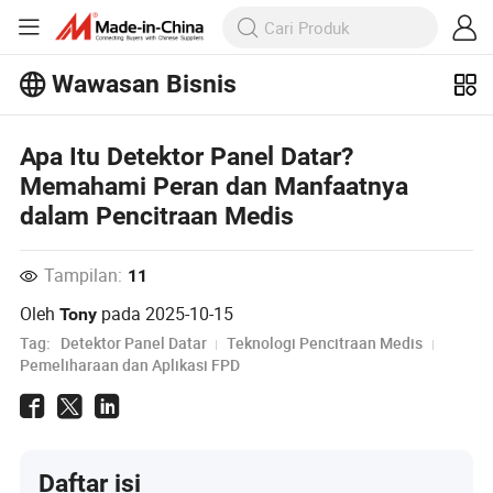
Wawasan Bisnis
Jelajahi artikel populer lainnya di
Wawasan Bisnis!
Apa Itu Detektor Panel Datar?
Lihat Lainnya
Memahami Peran dan Manfaatnya
dalam Pencitraan Medis
Tampilan:
11
Oleh
pada
2025-10-15
Tony
Tag:
Detektor Panel Datar
Teknologi Pencitraan Medis
Pemeliharaan dan Aplikasi FPD
Daftar isi