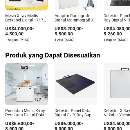
Mesin X-ray Medis
Adaptor Radiografi
Detektor Panel
Berkabel Digital 1717
Digital Mammografi X-
Ray Digital Nir
Sistem Detektor Panel
ray Medis Portabel
17X17 untuk M
US$
4.000,00
-
US$
3.200,00
-
US$
4.080,0
Datar untuk Radiografi
17"17" Mesin X-ray
Ray Medis da
Digital
Nirkabel Detektor Panel
Veteriner
4.500,00
5.500,00
5.260,00
Datar Peralatan Medis
1 Bagian
(MOQ)
1 Atur
(MOQ)
1 Bagian
(MOQ)
Harga
Produk yang Dapat Disesuaikan
Peralatan Medis X-ray
Detektor Panel Datar
Detektor X Ray
Peralatan Digital Dokter
Digital Csi X Ray Suplai
Nirkabel Ysen
Meja Mesin Klinik
Medis Terhubung Kabel
Medis Detekto
US$
5.600,00
-
US$
6.000,00
-
US$
4.500,0
Hewan Detektor Panel
Datar X Ray
Datar X Ray Sistem
8.900,00
8.000,00
5.000,00