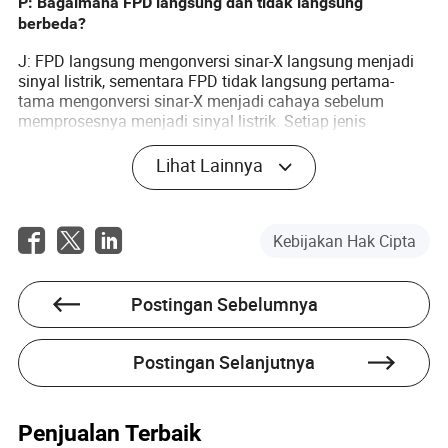
P: Bagaimana FPD langsung dan tidak langsung
berbeda?
J: FPD langsung mengonversi sinar-X langsung menjadi
sinyal listrik, sementara FPD tidak langsung pertama-
tama mengonversi sinar-X menjadi cahaya sebelum
memprosesnya menjadi sinyal listrik. Setiap jenis
memiliki keunggulan tergantung pada aplikasinya.
Lihat Lainnya
P: Dapatkah FPD digunakan dalam sistem pencitraan
portabel?
J: Ya, banyak FPD dirancang untuk ringan dan portabel,
Kebijakan Hak Cipta
membuatnya cocok untuk digunakan di berbagai
pengaturan seperti ruang gawat darurat dan ruang
operasi di mana fleksibilitas sangat penting.
Postingan Sebelumnya
Postingan Selanjutnya
Penjualan Terbaik
Tony