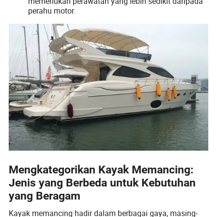
memerlukan perawatan yang lebih sedikit daripada
perahu motor.
Mengkategorikan Kayak Memancing:
Jenis yang Berbeda untuk Kebutuhan
yang Beragam
Kayak memancing hadir dalam berbagai gaya, masing-