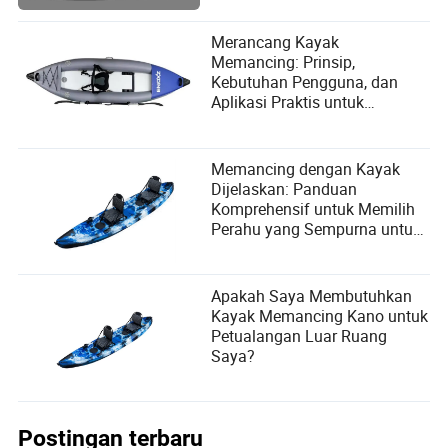
Merancang Kayak
Memancing: Prinsip,
Kebutuhan Pengguna, dan
Aplikasi Praktis untuk
Meningkatkan Pengalaman
Memancing
Memancing dengan Kayak
Dijelaskan: Panduan
Komprehensif untuk Memilih
Perahu yang Sempurna untuk
Petualangan Memancing
Anda
Apakah Saya Membutuhkan
Kayak Memancing Kano untuk
Petualangan Luar Ruang
Saya?
Postingan terbaru