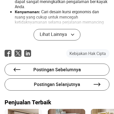
dapat sangat meningkatkan pengalaman ber-kayak
Anda.
Cari desain kursi ergonomis dan
Kenyamanan:
ruang yang cukup untuk mencegah
ketidaknyamanan selama perjalanan memancing
yang panjang.
Pastikan kayak Anda dapat
Kapasitas Berat:
Lihat Lainnya
mendukung berat Anda bersama dengan peralatan
Anda untuk menghindari masalah di air.
Pertimbangkan berat dan dimensi
Transportabilitas:
untuk memudahkan transportasi dan penyimpanan
Kebijakan Hak Cipta
tanpa repot.
Untuk menggambarkan, seorang nelayan berpengalaman
Postingan Sebelumnya
mungkin berbagi ceritanya: "Ketika saya pertama kali
mulai memancing dengan kayak, saya memilih kayak sit-
on-top tingkat pemula dari produsen terkenal. Stabilitas
Postingan Selanjutnya
dan kenyamanannya membuat perjalanan saya ke danau
lokal di Florida menyenangkan dan bebas khawatir,
memungkinkan saya untuk sepenuhnya fokus pada
Penjualan Terbaik
memancing daripada stabilitas kayak."