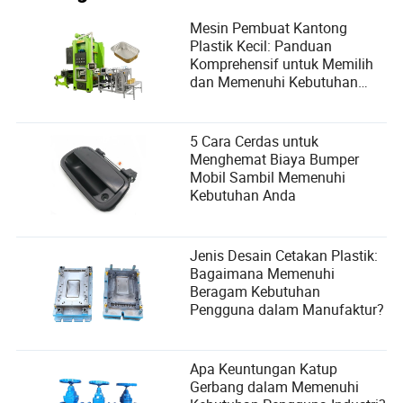
Mesin Pembuat Kantong
Plastik Kecil: Panduan
Komprehensif untuk Memilih
dan Memenuhi Kebutuhan
Pengguna
5 Cara Cerdas untuk
Menghemat Biaya Bumper
Mobil Sambil Memenuhi
Kebutuhan Anda
Jenis Desain Cetakan Plastik:
Bagaimana Memenuhi
Beragam Kebutuhan
Pengguna dalam Manufaktur?
Apa Keuntungan Katup
Gerbang dalam Memenuhi