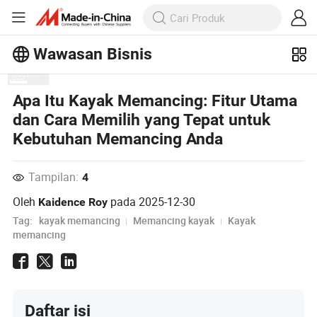
Wawasan Bisnis
Jelajahi artikel populer lainnya di
Apa Itu Kayak Memancing: Fitur Utama
Wawasan Bisnis!
dan Cara Memilih yang Tepat untuk
Lihat Lainnya
Kebutuhan Memancing Anda
Tampilan:
4
Oleh
pada
2025-12-30
Kaidence Roy
Tag:
kayak memancing
Memancing kayak
Kayak
memancing
Daftar isi