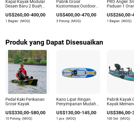
Kapal Kayak Modular
Pabrik Grosir
PRO Angler 3
Anda, jenis air yang akan Anda jelajahi, dan preferensi
Desain Baru 2 Buah
Kustomisasi Outdoor
Paduan 1 Ora
kenyamanan pribadi. Kayak yang lebih besar sering kali
yang Dapat Dipisahkan
Santai Murah 10.5FT
Memancing Pla
menawarkan lebih banyak stabilitas, sementara yang
US$
260,00
-
400,00
US$
400,00
-
470,00
US$
260,00
-
untuk 1 Orang
Perahu Penggerak
Lipat dengan 
Memancing dari Plastik
Pedal Stabil Kayak
Aluminium Sis
lebih kecil lebih mudah untuk bermanuver.
1 Bagian
(MOQ)
3 Potong
(MOQ)
1 Bagian
(MOQ)
Memancing
Penggerak Ped
Q: Apakah saya memerlukan pelatihan khusus untuk
menggunakan kayak memancing?
Produk yang Dapat Disesuaikan
A: Meskipun Anda tidak memerlukan pelatihan khusus,
membiasakan diri dengan teknik mendayung dan
keselamatan dasar dapat meningkatkan pengalaman dan
keselamatan Anda di air.
Q: Bagaimana cara saya mengangkut kayak
memancing?
A: Banyak kayak memancing dilengkapi dengan
Pedal Kaki Perikanan
Kano Lipat Ringan
Pabrik Kayak 
pegangan untuk memudahkan membawa. Selain itu,
Grosir Kayak
Penyimpanan Mudah
Kayak Meman
menggunakan rak atap atau trailer dapat memfasilitasi
Inflatable Drop Stitch
Inflatable yang
US$
330,00
-
580,00
US$
130,00
-
145,00
US$
386,00
-
untuk Memancing
Panas dengan
transportasi ke dan dari tempat memancing.
Listrik dan Ke
10 Potong
(MOQ)
1 pcs
(MOQ)
100 Set
(MOQ)