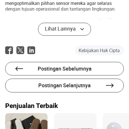
mengoptimalkan pilihan sensor mereka agar selaras
dengan tujuan operasional dan tantangan lingkungan.
Lihat Lainnya
Kebijakan Hak Cipta
Postingan Sebelumnya
Postingan Selanjutnya
Kesimpulan: Menemukan Sensor
Fotoelektrik yang Tepat untuk
Penjualan Terbaik
Kebutuhan Anda
Memahami perbedaan mendasar antara sensor
fotoelektrik difus dan retroreflektif adalah kunci untuk