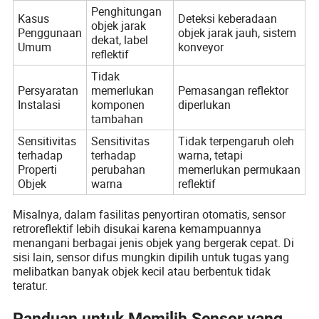
Penghitungan
Kasus
Deteksi keberadaan
objek jarak
Penggunaan
objek jarak jauh, sistem
dekat, label
Umum
konveyor
reflektif
Tidak
Persyaratan
memerlukan
Pemasangan reflektor
Instalasi
komponen
diperlukan
tambahan
Sensitivitas
Sensitivitas
Tidak terpengaruh oleh
terhadap
terhadap
warna, tetapi
Properti
perubahan
memerlukan permukaan
Objek
warna
reflektif
Misalnya, dalam fasilitas penyortiran otomatis, sensor
retroreflektif lebih disukai karena kemampuannya
menangani berbagai jenis objek yang bergerak cepat. Di
sisi lain, sensor difus mungkin dipilih untuk tugas yang
melibatkan banyak objek kecil atau berbentuk tidak
teratur.
Panduan untuk Memilih Sensor yang