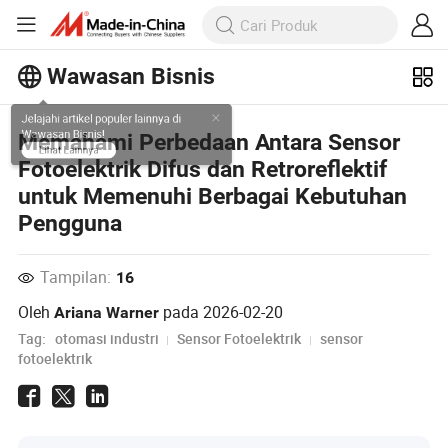
Wawasan Bisnis
Jelajahi artikel populer lainnya di
Memahami Perbedaan Antara Sensor
Wawasan Bisnis!
Fotoelektrik Difus dan Retroreflektif
Lihat Lainnya
untuk Memenuhi Berbagai Kebutuhan
Pengguna
Tampilan:
16
Oleh
pada
2026-02-20
Ariana Warner
Tag:
otomasi industri
Sensor Fotoelektrik
sensor
fotoelektrik