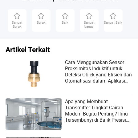
yang berspesialisasi dalam industri listrik dan
elektronik. Dengan keahlian yang luas dalam
mengevaluasi apakah produk memenuhi standar
industri dan persyaratan peraturan seperti sertifikasi
Sangat
Buruk
Baik
Sangat
Sangat Baik
RoHS dan CE, Ariana memberikan analisis yang
Buruk
bagus
mendalam tentang kepatuhan dan kualitas.
Artikel Terkait
Cara Menggunakan Sensor
Proksimitas Induktif untuk
Deteksi Objek yang Efisien dan
Otomatisasi dalam Aplikasi
Industri
Apa yang Membuat
Transmitter Tingkat Cairan
Modern Begitu Penting? Ilmu
Tersembunyi di Balik Presisi
Industri!