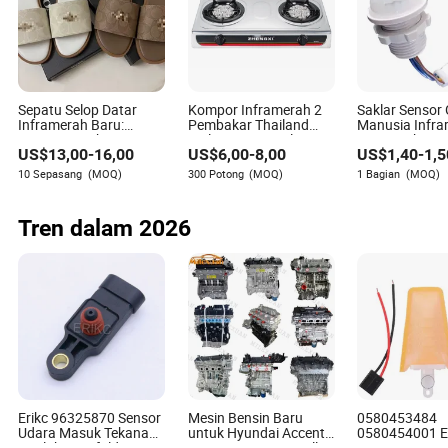
memilih alat yang tepat untuk kebutuhan industri tertentu.
Setiap jenis menawarkan manfaat dan tantangan unik
yang mempengaruhi kinerja dan kesesuaian untuk
berbagai tugas. Dengan mengevaluasi persyaratan
aplikasi dan kondisi lingkungan dengan cermat, memilih
Sepatu Selop Datar
Kompor Inframerah 2
Saklar Sensor
sensor yang selaras dengan tuntutan operasional menjadi
Inframerah Baru:
Pembakar Thailand
Manusia Infra
lebih mudah, memastikan efisiensi dan akurasi dalam
Bergaya, Serbaguna,
Malaysia Penjualan
SLS untuk
proses industri.
US$
13,00
-
16,00
US$
6,00
-
8,00
US$
1,40
-
1,5
Anti Selip, Sepatu
Panas Kompor Gas
Pencahayaan 
Pantai Ringan
langit
10 Sepasang
(MOQ)
300 Potong
(MOQ)
1 Bagian
(MOQ)
FAQ Tentang Sensor Fotoelektrik Difus
dan Retroreflektif
Tren dalam 2026
P1: Faktor apa yang mempengaruhi kinerja sensor
difus?
A1: Sensor difus dipengaruhi oleh sifat reflektif objek,
seperti warna dan tekstur permukaan. Barang dengan
kilap tinggi atau gelap mungkin menimbulkan tantangan
deteksi.
P2: Bisakah sensor retroreflektif mendeteksi objek
Erikc 96325870 Sensor
Mesin Bensin Baru
0580453484
Udara Masuk Tekanan
untuk Hyundai Accent
0580454001 
transparan?