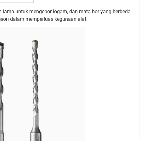
 lama untuk mengebor logam, dan mata bor yang berbeda
sesori dalam memperluas kegunaan alat.