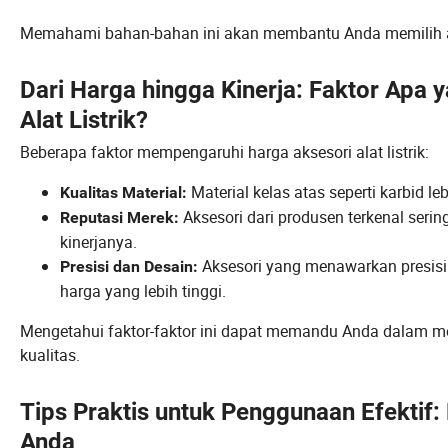
Memahami bahan-bahan ini akan membantu Anda memilih aks
Dari Harga hingga Kinerja: Faktor Apa
Alat Listrik?
Beberapa faktor mempengaruhi harga aksesori alat listrik:
Material kelas atas seperti karbid le
Kualitas Material:
Aksesori dari produsen terkenal seri
Reputasi Merek:
kinerjanya.
Aksesori yang menawarkan presisi l
Presisi dan Desain:
harga yang lebih tinggi.
Mengetahui faktor-faktor ini dapat memandu Anda dalam 
kualitas.
Tips Praktis untuk Penggunaan Efektif:
Anda