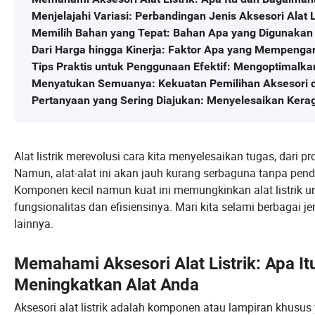
Menjelajahi Variasi: Perbandingan Jenis Aksesori Alat
Memilih Bahan yang Tepat: Bahan Apa yang Digunakan u
Dari Harga hingga Kinerja: Faktor Apa yang Mempengaru
Tips Praktis untuk Penggunaan Efektif: Mengoptimalkan
Menyatukan Semuanya: Kekuatan Pemilihan Aksesori d
Pertanyaan yang Sering Diajukan: Menyelesaikan Kera
Alat listrik merevolusi cara kita menyelesaikan tugas, dari 
Namun, alat-alat ini akan jauh kurang serbaguna tanpa penda
Komponen kecil namun kuat ini memungkinkan alat listrik u
fungsionalitas dan efisiensinya. Mari kita selami berbagai jen
lainnya.
Memahami Aksesori Alat Listrik: Apa I
Meningkatkan Alat Anda
Aksesori alat listrik adalah komponen atau lampiran khu