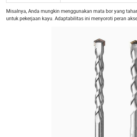
Misalnya, Anda mungkin menggunakan mata bor yang tahan
untuk pekerjaan kayu. Adaptabilitas ini menyoroti peran ak