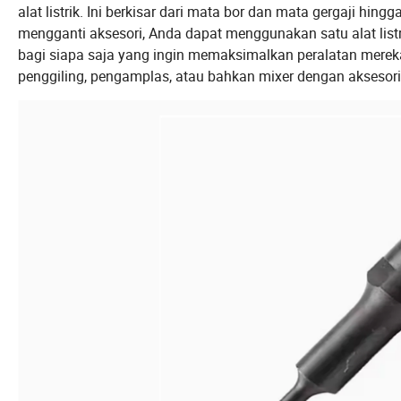
alat listrik. Ini berkisar dari mata bor dan mata gergaji h
mengganti aksesori, Anda dapat menggunakan satu alat listr
bagi siapa saja yang ingin memaksimalkan peralatan merek
penggiling, pengamplas, atau bahkan mixer dengan aksesori