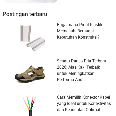
Postingan terbaru
Bagaimana Profil Plastik
Memenuhi Berbagai
Kebutuhan Konstruksi?
Sepatu Dansa Pria Terbaru
2026: Alas Kaki Terbaik
untuk Meningkatkan
Performa Anda
Cara Memilih Konektor Kabel
yang Ideal untuk Konektivitas
dan Keandalan Optimal