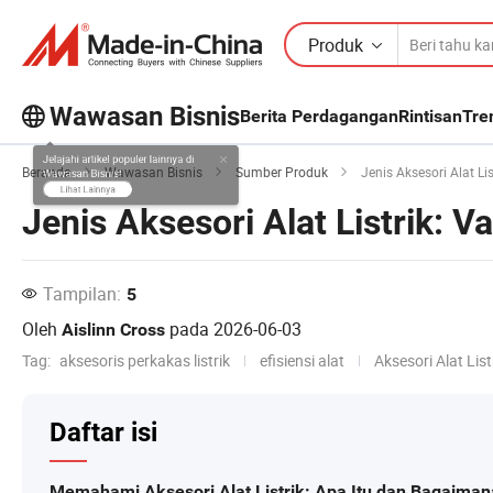
Produk
Wawasan Bisnis
Berita Perdagangan
Rintisan
Tre
Jelajahi artikel populer lainnya di
Beranda
Wawasan Bisnis
Sumber Produk
Jenis Aksesori Alat Lis
Wawasan Bisnis!
Jenis Aksesori Alat Listrik: V
Lihat Lainnya
Tampilan:
5
Oleh
pada
2026-06-03
Aislinn Cross
Tag:
aksesoris perkakas listrik
efisiensi alat
Aksesori Alat List
Daftar isi
Memahami Aksesori Alat Listrik: Apa Itu dan Bagaima