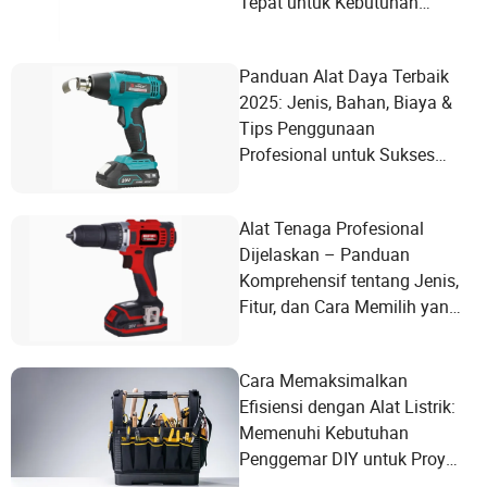
Tepat untuk Kebutuhan
Pemotongan Anda
Panduan Alat Daya Terbaik
2025: Jenis, Bahan, Biaya &
Tips Penggunaan
Profesional untuk Sukses
DIY
Alat Tenaga Profesional
Dijelaskan – Panduan
Komprehensif tentang Jenis,
Fitur, dan Cara Memilih yang
Tepat
Cara Memaksimalkan
Efisiensi dengan Alat Listrik:
Memenuhi Kebutuhan
Penggemar DIY untuk Proyek
Peningkatan Rumah