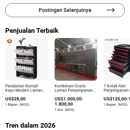
Postingan Selanjutnya
Pertanyaan yang Sering Diajukan
Tentang Lemari Penyimpanan Bahan
Kimia
Penjualan Terbaik
Peraturan apa yang harus dipatuhi oleh lemari
Mereka harus mematuhi
penyimpanan bahan kimia?
standar OSHA dan NFPA, dengan fokus pada
penyimpanan bahan berbahaya dengan aman.
Apakah ada opsi teknologi pintar untuk lemari
Ya, banyak yang sekarang
penyimpanan bahan kimia?
dilengkapi dengan fitur RFID dan IoT untuk meningkatkan
manajemen dan keselamatan.
Perabotan Rumah
Kombinasi Gratis
7 Kotak Alat
Kayu Modern Lemari
Lemari Penyimpanan
Penyimpanan
Bahan apa yang terbaik untuk ketahanan kimia dalam
Ruang Tamu Rak
Garasi Berat Meja Kerja
Terkunci deng
US$
28,00
US$
1.000,00
-
US$
125,00
-
Sepatu Lemari dengan
Alat
Kabinet Rol
Bahan seperti polietilena umumnya
lemari penyimpanan?
Penyimpanan
1.800,00
1 Bagian
(MOQ)
1 Bagian
(MOQ)
digunakan karena ketahanannya yang tinggi terhadap
1 Atur
(MOQ)
korosi dan reaksi kimia.
Tren dalam 2026