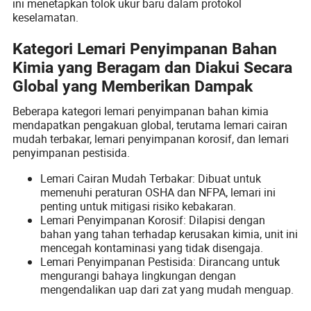
ini menetapkan tolok ukur baru dalam protokol
keselamatan.
Kategori Lemari Penyimpanan Bahan
Kimia yang Beragam dan Diakui Secara
Global yang Memberikan Dampak
Beberapa kategori lemari penyimpanan bahan kimia
mendapatkan pengakuan global, terutama lemari cairan
mudah terbakar, lemari penyimpanan korosif, dan lemari
penyimpanan pestisida.
Lemari Cairan Mudah Terbakar: Dibuat untuk
memenuhi peraturan OSHA dan NFPA, lemari ini
penting untuk mitigasi risiko kebakaran.
Lemari Penyimpanan Korosif: Dilapisi dengan
bahan yang tahan terhadap kerusakan kimia, unit ini
mencegah kontaminasi yang tidak disengaja.
Lemari Penyimpanan Pestisida: Dirancang untuk
mengurangi bahaya lingkungan dengan
mengendalikan uap dari zat yang mudah menguap.