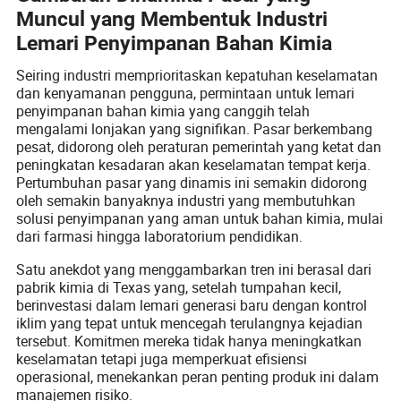
Muncul yang Membentuk Industri
Lemari Penyimpanan Bahan Kimia
Seiring industri memprioritaskan kepatuhan keselamatan
dan kenyamanan pengguna, permintaan untuk lemari
penyimpanan bahan kimia yang canggih telah
mengalami lonjakan yang signifikan. Pasar berkembang
pesat, didorong oleh peraturan pemerintah yang ketat dan
peningkatan kesadaran akan keselamatan tempat kerja.
Pertumbuhan pasar yang dinamis ini semakin didorong
oleh semakin banyaknya industri yang membutuhkan
solusi penyimpanan yang aman untuk bahan kimia, mulai
dari farmasi hingga laboratorium pendidikan.
Satu anekdot yang menggambarkan tren ini berasal dari
pabrik kimia di Texas yang, setelah tumpahan kecil,
berinvestasi dalam lemari generasi baru dengan kontrol
iklim yang tepat untuk mencegah terulangnya kejadian
tersebut. Komitmen mereka tidak hanya meningkatkan
keselamatan tetapi juga memperkuat efisiensi
operasional, menekankan peran penting produk ini dalam
manajemen risiko.