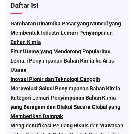
Daftar isi
Gambaran Dinamika Pasar yang Muncul yang
Membentuk Industri Lemari Penyimpanan
Bahan Kimia
Fitur Utama yang Mendorong Popularitas
Lemari Penyimpanan Bahan Kimia ke Arus
Utama
Inovasi Pionir dan Teknologi Canggih
Merevolusi Solusi Penyimpanan Bahan Kimia
Kategori Lemari Penyimpanan Bahan Kimia
yang Beragam dan Diakui Secara Global yang
Memberikan Dampak
Mengidentifikasi Peluang Bisnis dan Wawasan